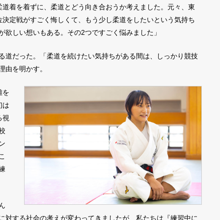
柔道着を着ずに、柔道とどう向き合おうか考えました。元々、東
位決定戦がすごく悔しくて、もう少し柔道をしたいという気持ち
が欲しい想いもある。その2つですごく悩みました」
る道だった。「柔道を続けたい気持ちがある間は、しっかり競技
理由を明かす。
離を
初は
る視
校
ン
こ
練
ん
に対する社会の考えが変わってきましたが、私たちは『練習中に