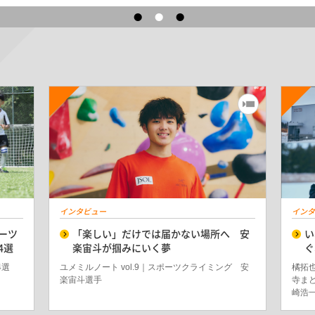
インタビュー
インタ
ーツ
「楽しい」だけでは届かない場所へ 安
い
4選
楽宙斗が掴みにいく夢
ぐ
4選
ユメミルノート vol.9｜スポーツクライミング 安
橘拓
楽宙斗選手
寺ま
崎浩一