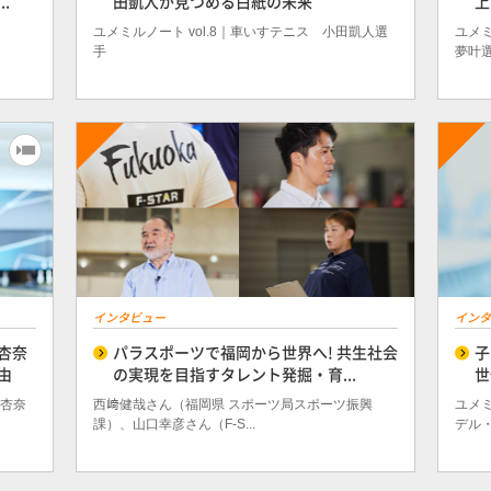
.
田凱人が見つめる白紙の未来
上
ユメミルノート vol.8｜車いすテニス 小田凱人選
ユメミ
手
夢叶
インタビュー
インタ
杏奈
パラスポーツで福岡から世界へ! 共生社会
子
由
の実現を目指すタレント発掘・育...
世
藤杏奈
西﨑健哉さん（福岡県 スポーツ局スポーツ振興
ユメミ
課）、山口幸彦さん（F-S...
デル