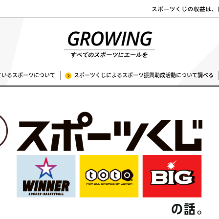
ているスポーツについて
スポーツくじによるスポーツ振興助成活動について調べる
ちら