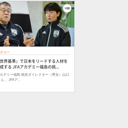
ビュー
世界基準』で日本をリードする人材を
成する JFAアカデミー福島の挑...
アカデミー福島 統括ダイレクター（男女）山口
 、JFAア...