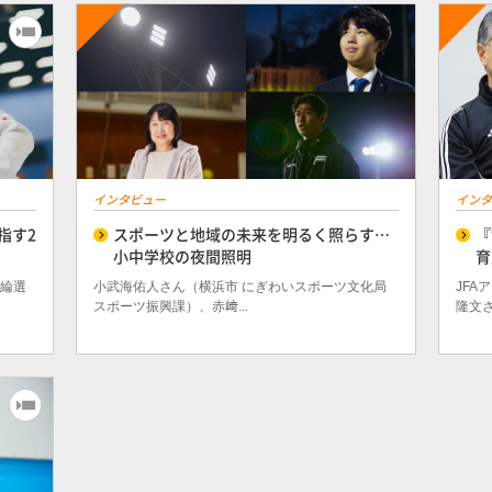
インタビュー
インタ
指す2
スポーツと地域の未来を明るく照らす…
『
小中学校の夜間照明
育
花綸選
小武海佑人さん（横浜市 にぎわいスポーツ文化局
JFA
スポーツ振興課）、赤﨑...
隆文さん