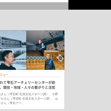
ビュー
わて雫石アーチェリーセンターが紡
、競技・地域・人々の繋がりと活気
也さん（雫石町 生涯文化スポーツ課）、小野
どかさん（雫石町 生涯文化スポーツ課）、山
さん（雫石アー...