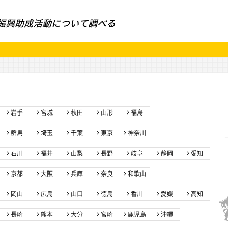
振興助成活動について調べる
岩手
宮城
秋田
山形
福島
群馬
埼玉
千葉
東京
神奈川
石川
福井
山梨
長野
岐阜
静岡
愛知
京都
大阪
兵庫
奈良
和歌山
岡山
広島
山口
徳島
香川
愛媛
高知
長崎
熊本
大分
宮崎
鹿児島
沖縄