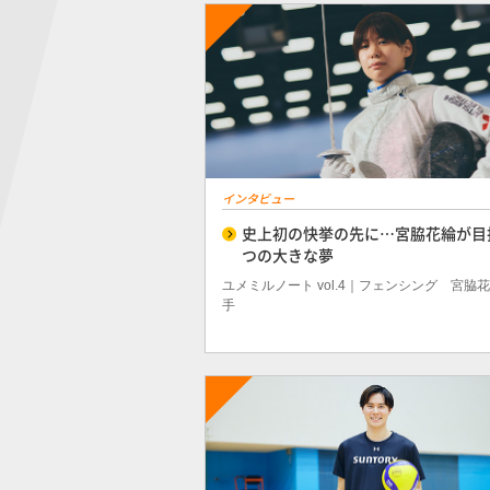
インタビュー
史上初の快挙の先に…宮脇花綸が目
つの大きな夢
ユメミルノート vol.4｜フェンシング 宮脇
手