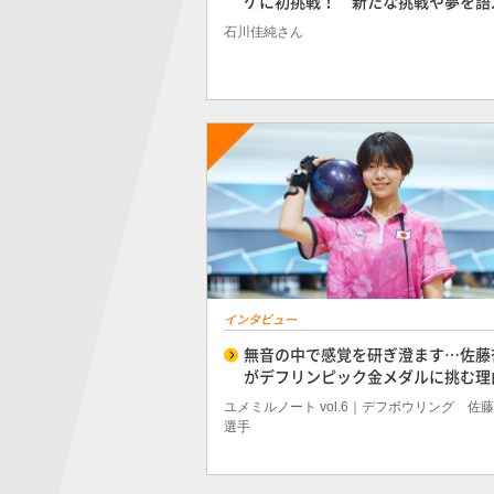
ケに初挑戦！ 新たな挑戦や夢を語..
石川佳純さん
インタビュー
無音の中で感覚を研ぎ澄ます…佐藤
がデフリンピック金メダルに挑む理
ユメミルノート vol.6｜デフボウリング 佐
選手