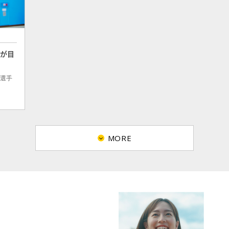
藍が目
藍選手
MORE