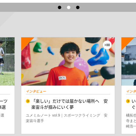
インタビュー
インタ
ーツ
「楽しい」だけでは届かない場所へ 安
い
4選
楽宙斗が掴みにいく夢
ぐ
4選
ユメミルノート vol.9｜スポーツクライミング 安
橘拓
楽宙斗選手
寺ま
崎浩一