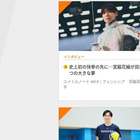
インタビュー
史上初の快挙の先に…宮脇花綸が目
つの大きな夢
ユメミルノート vol.4｜フェンシング 宮脇
手