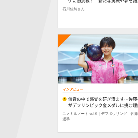
ケに初挑戦！ 新たな挑戦や夢を語..
石川佳純さん
インタビュー
無音の中で感覚を研ぎ澄ます…佐藤
がデフリンピック金メダルに挑む理
ユメミルノート vol.6｜デフボウリング 佐
選手