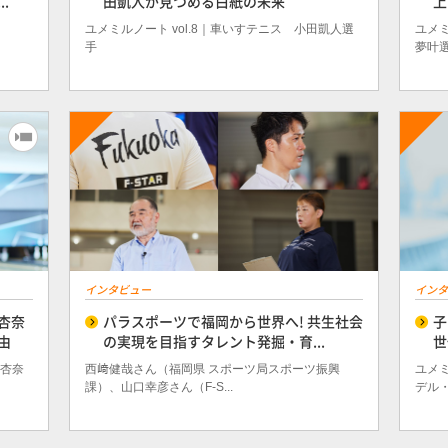
.
田凱人が見つめる白紙の未来
上
ユメミルノート vol.8｜車いすテニス 小田凱人選
ユメミ
手
夢叶
インタビュー
インタ
杏奈
パラスポーツで福岡から世界へ! 共生社会
子
由
の実現を目指すタレント発掘・育...
世
藤杏奈
西﨑健哉さん（福岡県 スポーツ局スポーツ振興
ユメミ
課）、山口幸彦さん（F-S...
デル