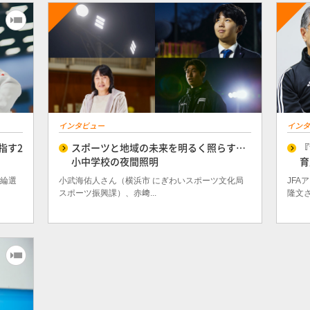
インタビュー
インタ
指す2
スポーツと地域の未来を明るく照らす…
『
小中学校の夜間照明
育
花綸選
小武海佑人さん（横浜市 にぎわいスポーツ文化局
JFA
スポーツ振興課）、赤﨑...
隆文さん