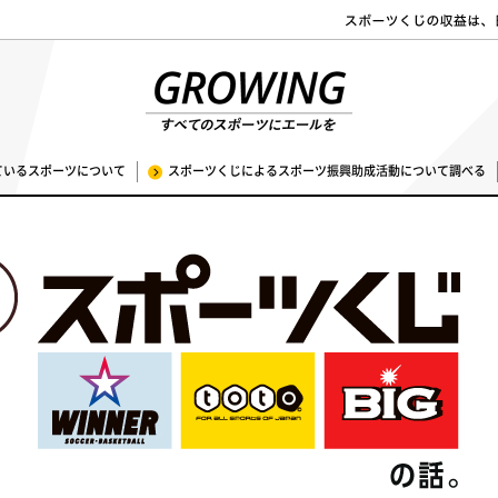
ているスポーツについて
スポーツくじによるスポーツ振興助成活動について調べる
ちら