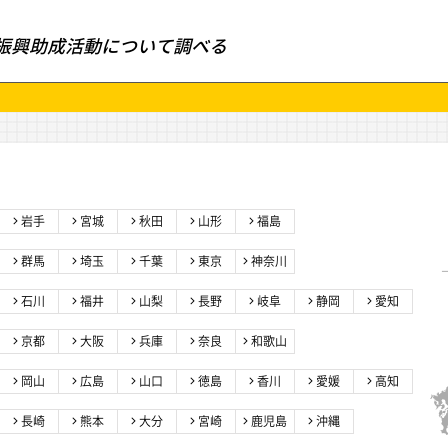
振興助成活動について調べる
岩手
宮城
秋田
山形
福島
群馬
埼玉
千葉
東京
神奈川
石川
福井
山梨
長野
岐阜
静岡
愛知
京都
大阪
兵庫
奈良
和歌山
岡山
広島
山口
徳島
香川
愛媛
高知
長崎
熊本
大分
宮崎
鹿児島
沖縄