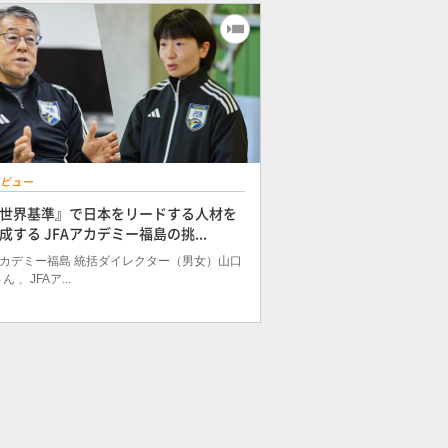
ビュー
世界基準』で日本をリードする人材を
成する JFAアカデミー福島の挑...
アカデミー福島 統括ダイレクター（男女）山口
 、JFAア...