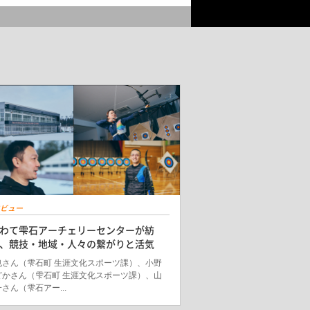
ビュー
わて雫石アーチェリーセンターが紡
、競技・地域・人々の繋がりと活気
也さん（雫石町 生涯文化スポーツ課）、小野
どかさん（雫石町 生涯文化スポーツ課）、山
さん（雫石アー...