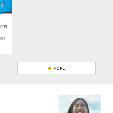
藍が目
藍選手
MORE