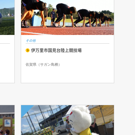
その他
伊万里市国見台陸上競技場
佐賀県（サガン鳥栖）