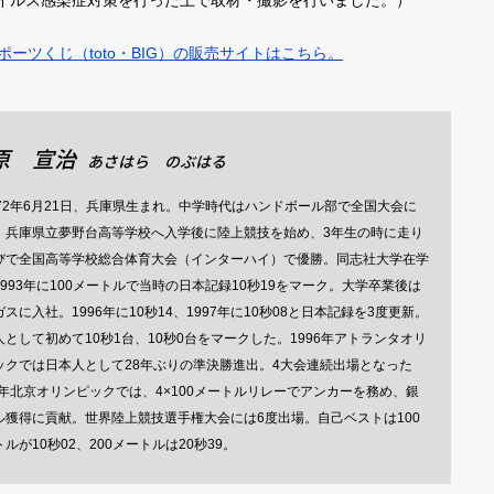
ウイルス感染症対策を行った上で取材・撮影を行いました。）
ーツくじ（toto・BIG）の販売サイトはこちら。
原 宣治
あさはら のぶはる
72年6月21日、兵庫県生まれ。中学時代はハンドボール部で全国大会に
。兵庫県立夢野台高等学校へ入学後に陸上競技を始め、3年生の時に走り
びで全国高等学校総合体育大会（インターハイ）で優勝。同志社大学在学
1993年に100メートルで当時の日本記録10秒19をマーク。大学卒業後は
スに入社。1996年に10秒14、1997年に10秒08と日本記録を3度更新。
人として初めて10秒1台、10秒0台をマークした。1996年アトランタオリ
ックでは日本人として28年ぶりの準決勝進出。4大会連続出場となった
08年北京オリンピックでは、4×100メートルリレーでアンカーを務め、銀
ル獲得に貢献。世界陸上競技選手権大会には6度出場。自己ベストは100
ルが10秒02、200メートルは20秒39。