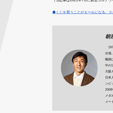
（当記事は2021年7月に新型コロナ
◆くじを買うことがエールになる。スポ
朝
19
出場
幅跳
中の
大阪ガ
日本
ンピ
20
メダ
メート