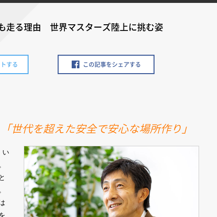
ても走る理由 世界マスターズ陸上に挑む姿
ートする
この記事をシェアする
る「世代を超えた安全で安心な場所作り」
、い
。
と
。
は
を