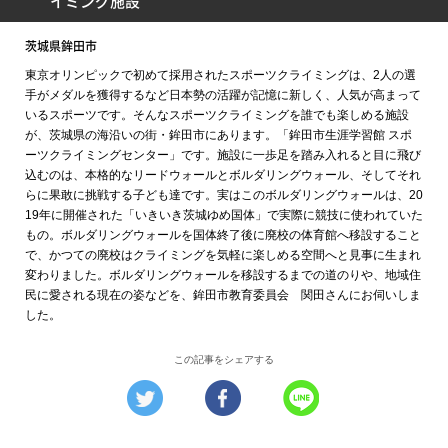
イミング施設
茨城県鉾田市
東京オリンピックで初めて採用されたスポーツクライミングは、2人の選
手がメダルを獲得するなど日本勢の活躍が記憶に新しく、人気が高まって
いるスポーツです。そんなスポーツクライミングを誰でも楽しめる施設
が、茨城県の海沿いの街・鉾田市にあります。「鉾田市生涯学習館 スポ
ーツクライミングセンター」です。施設に一歩足を踏み入れると目に飛び
込むのは、本格的なリードウォールとボルダリングウォール、そしてそれ
らに果敢に挑戦する子ども達です。実はこのボルダリングウォールは、20
19年に開催された「いきいき茨城ゆめ国体」で実際に競技に使われていた
もの。ボルダリングウォールを国体終了後に廃校の体育館へ移設すること
で、かつての廃校はクライミングを気軽に楽しめる空間へと見事に生まれ
変わりました。ボルダリングウォールを移設するまでの道のりや、地域住
民に愛される現在の姿などを、鉾田市教育委員会 関田さんにお伺いしま
した。
この記事をシェアする