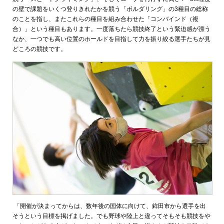
の壁で課題をいくつ登りきれたかを競う「ボルダリング」の3種目の総称
のことを指し、またこれらの種目を組み合わせた「コンバインド（複
合）」という種目もあります。一度落ちたら競技終了という緊迫感が漂う
なか、一つでも高い位置のホールドを目指して力を振り絞る選手たちが見
どころの競技です。
「開催が決まってからは、数年後の国体に向けて、鉾田市から選手を出
そうという目標を掲げました。でも野球や陸上と違ってそもそも競技をや