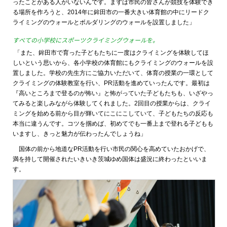
ったことがある人がいないんです。まずは市民の皆さんが競技を体験でき
る場所を作ろうと、2014年に鉾田市の一番大きい体育館の中にリードク
ライミングのウォールとボルダリングのウォールを設置しました」
すべての小学校にスポーツクライミングウォールを。
「また、鉾田市で育った子どもたちに一度はクライミングを体験してほ
しいという思いから、各小学校の体育館にもクライミングのウォールを設
置しました。学校の先生方にご協力いただいて、体育の授業の一環として
クライミングの体験教室を行い、PR活動を進めていったんです。最初は
『高いところまで登るのが怖い』と怖がっていた子どもたちも、いざやっ
てみると楽しみながら体験してくれました。2回目の授業からは、クライ
ミングを始める前から目が輝いてにこにこしていて、子どもたちの反応も
本当に違うんです。コツを掴めば、初めてでも一番上まで登れる子どもも
いますし、きっと魅力が伝わったんでしょうね」
国体の前から地道なPR活動を行い市民の関心を高めていたおかげで、
満を持して開催されたいきいき茨城ゆめ国体は盛況に終わったといいま
す。