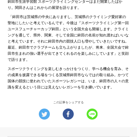
鉾田市生涯学習館 スポーツクライミングセンターはまだ開業したばか
り。関田さんはこれからの展望を語ります。
「鉾田市は茨城県の中央にありますし、茨城県のクライミング愛好家の
聖地にしたいと考えているんです。今後は『スポーツクライミング第一回
ユースフューチャーカップ鉾田』という全国大会も開催します。クライミ
ングを通して、県外、関東、そして全国に鉾田の名前が知れ渡ればいいな
と考えています。それに鉾田市内の競技人口も増やしていきたいですね。
最近、鉾田市でクラブチームも立ち上がりましたが、将来、全国大会で鉾
田市生まれの強い選手が出てきてくれるのを楽しみにしています」と笑顔
で語ります。
スポーツクライミングを楽しむきっかけをつくり、学べる機会を育み、そ
の成果を披露できる場をつくる茨城県鉾田市ならではの取り組み。かつて
国体の競技に使われていたスポーツレガシーは、いま、鉾田市の人々の意
識を変えるという目には見えないレガシーを引き継いでいます。
この記事をシェアする