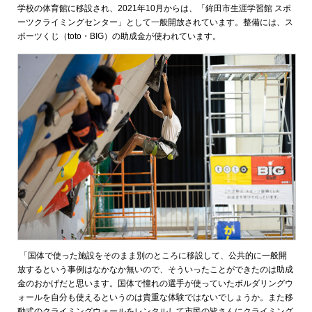
学校の体育館に移設され、2021年10月からは、「鉾田市生涯学習館 スポ
ーツクライミングセンター」として一般開放されています。整備には、ス
ポーツくじ（toto・BIG）の助成金が使われています。
「国体で使った施設をそのまま別のところに移設して、公共的に一般開
放するという事例はなかなか無いので、そういったことができたのは助成
金のおかげだと思います。国体で憧れの選手が使っていたボルダリングウ
ォールを自分も使えるというのは貴重な体験ではないでしょうか。また移
動式のクライミングウォールをレンタルして市民の皆さんにクライミング