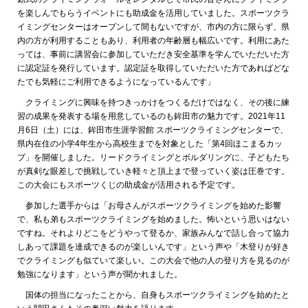
を楽しんでもらうイベントにも助成金を活用していました。スポーツクラ
イミングセンターはオープンして間もないですが、市内の方に限らず、県
内の方が利用することもあり、利用者の年齢層も幅広いです。利用にあた
っては、事前に講習会に参加していただき安全基準を学んでいただいた方
に認定証を発行しています。認定証を取得していただいた方であればどな
たでも気軽にご利用できるようになっているんです」
クライミングに興味を持つきっかけをつくるだけではなく、その後に練
習の成果を発表する場を用意しているのも鉾田市の魅力です。2021年11
月6日（土）には、鉾田市生涯学習館 スポーツクライミングセンターで、
県内在住の小学4年生から高校生までを対象とした「第4回ほこまるカッ
プ」を開催しました。リードクライミングとボルダリングに、子どもたち
が真剣な眼差しで挑戦していき軽々と頂上まで登っていく姿は圧巻です。
この大会にもスポーツくじの助成金が活用される予定です。
参加した選手からは「お母さんがスポーツクライミングを始めた影響
で、私も弟もスポーツクライミングを始めました。怖いという思いはない
ですね。それよりどこをどうやって登るか、家族みんなで話し合って協力
しあって課題を達成できるのが楽しいんです」という声や「木登りが好き
でクライミングも似ていて楽しい。この大会で他の人の登り方を見るのが
勉強になります」という声が聞かれました。
国体の担当になったことから、自身もスポーツクライミングを始めたと