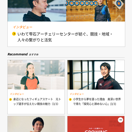
インタビュー
いわて雫石アーチェリーセンターが紡ぐ、競技・地域・
人々の繋がりと活気
Recommend
おすすめ
インタビュー
インタビュー
身近になったフィギュアスケート 元ト
小学生から夢を語った理由 奥深い世界
ップ選手が伝えたい競技の魅力（3/3）
で得た「探究心と諦めない心」(3/3)