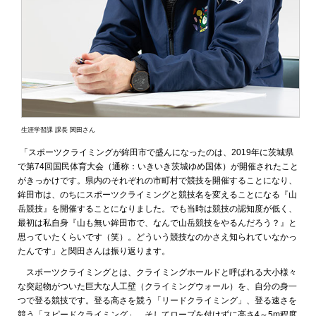
生涯学習課 課長 関田さん
「スポーツクライミングが鉾田市で盛んになったのは、2019年に茨城県
で第74回国民体育大会（通称：いきいき茨城ゆめ国体）が開催されたこと
がきっかけです。県内のそれぞれの市町村で競技を開催することになり、
鉾田市は、のちにスポーツクライミングと競技名を変えることになる『山
岳競技』を開催することになりました。でも当時は競技の認知度が低く、
最初は私自身『山も無い鉾田市で、なんで山岳競技をやるんだろう？』と
思っていたくらいです（笑）。どういう競技なのかさえ知られていなかっ
たんです」と関田さんは振り返ります。
スポーツクライミングとは、クライミングホールドと呼ばれる大小様々
な突起物がついた巨大な人工壁（クライミングウォール）を、自分の身一
つで登る競技です。登る高さを競う「リードクライミング」、登る速さを
競う「スピードクライミング」、そしてロープを付けずに高さ4～5m程度