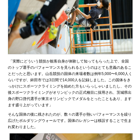
「実際にどういう競技か観客自身が体験して知ってもらった上で、全国
のトップ選手のパフォーマンスを見られるというのはとても意義のあるこ
とだったと思います。山岳競技の国体の来場者数は例年5,000〜6,000人く
らいですが、鉾田市では3日間で14,000人を記録しました。この国体をき
っかけにスポーツクライミングを始めた方もいらっしゃいましたし、その
後スポーツクライミングがオリンピックの正式種目に採用され、茨城県出
身の野口啓代選手が東京オリンピックでメダルをとったこともあり、ます
ます盛り上がっています」
そんな国体の後に残されたのが、数々の選手が熱いパフォーマンスを繰り
広げたボルダリングウォールです。国体のレガシーは移設することで生ま
れ変わりました。