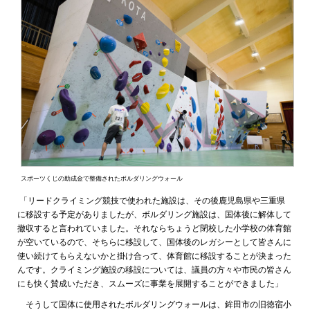
スポーツくじの助成金で整備されたボルダリングウォール
「リードクライミング競技で使われた施設は、その後鹿児島県や三重県
に移設する予定がありましたが、ボルダリング施設は、国体後に解体して
撤収すると言われていました。それならちょうど閉校した小学校の体育館
が空いているので、そちらに移設して、国体後のレガシーとして皆さんに
使い続けてもらえないかと掛け合って、体育館に移設することが決まった
んです。クライミング施設の移設については、議員の方々や市民の皆さん
にも快く賛成いただき、スムーズに事業を展開することができました」
そうして国体に使用されたボルダリングウォールは、鉾田市の旧徳宿小