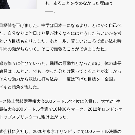
も、走ることをやめなかった理由は
――。
目標値を下げました。中学は日本一になるより、とにかく自己ベ
た。自分なりに昨日より足が速くなるにはどうしたらいいかを考
という目標もありました。あと一歩、苦しいところで追い込む時
仲間の顔がちらつく。そこで頑張ることができましたね」
録も徐々に伸びていった。飛躍の原動力となったのは、体の成長
練習はしんどい。でも、やった分だけ返ってくることが楽しかっ
そんな魅力から競技に打ち込み、一度は下げた目標を「全国」
メキと頭角を現した。
ース陸上競技選手権大会100メートルで4位に入賞し、大学2年生
技大会100メートル予選で10秒08をマーク。2012年ロンドンオ
トップスプリンターに駆け上がった。
会社に入社し、2020年東京オリンピックで100メートル決勝の