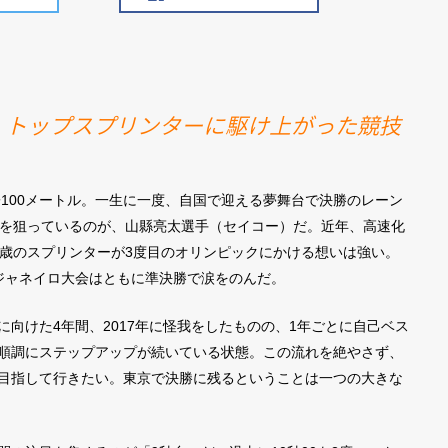
」、トップスプリンターに駆け上がった競技
子100メートル。一生に一度、自国で迎える夢舞台で決勝のレーン
挙を狙っているのが、山縣亮太選手（セイコー）だ。近年、高速化
6歳のスプリンターが3度目のオリンピックにかける想いは強い。
オデジャネイロ大会はともに準決勝で涙をのんだ。
向けた4年間、2017年に怪我をしたものの、1年ごとに自己ベス
順調にステップアップが続いている状態。この流れを絶やさず、
目指して行きたい。東京で決勝に残るということは一つの大きな