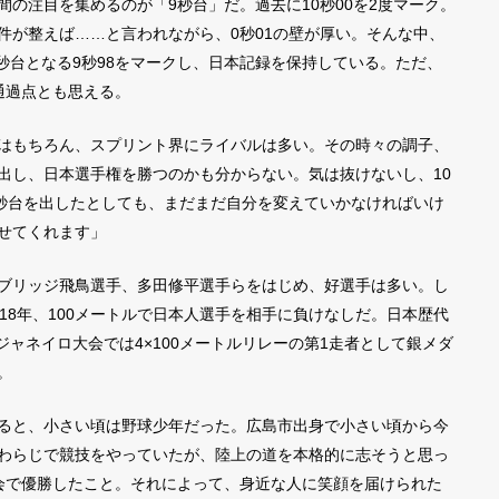
の注目を集めるのが「9秒台」だ。過去に10秒00を2度マーク。
件が整えば……と言われながら、0秒01の壁が厚い。そんな中、
9秒台となる9秒98をマークし、日本記録を保持している。ただ、
通過点とも思える。
はもちろん、スプリント界にライバルは多い。その時々の調子、
出し、日本選手権を勝つのかも分からない。気は抜けないし、10
9秒台を出したとしても、まだまだ自分を変えていかなければいけ
せてくれます」
ブリッジ飛鳥選手、多田修平選手らをはじめ、好選手は多い。し
18年、100メートルで日本人選手を相手に負けなしだ。日本歴代
デジャネイロ大会では4×100メートルリレーの第1走者として銀メダ
。
ると、小さい頃は野球少年だった。広島市出身で小さい頃から今
わらじで競技をやっていたが、陸上の道を本格的に志そうと思っ
会で優勝したこと。それによって、身近な人に笑顔を届けられた