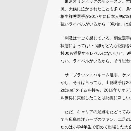
東京オリンピックの前シーズン。世間
風、天候に泣かされたことも多く、条
桐生祥秀選手が2017年に日本人初の
強いライバルがいるから「9秒台」は
「刺激はすごく感じている。桐生選手
状態によってはいつ誰がどんな記録を
秒00も満足するレベルにないけど、
ない。ライバルがいるから、そう思わ
サニブラウン・ハキーム選手、ケン
かし、そうは言っても、山縣選手は20
2位の好タイムを持ち、2016年リオ
ル獲得に貢献したことは記憶に新しい
ただ、キャリアの足跡をたどってみ
でも広島東洋カープのファン。二足の
たのは小学4年生で初めて出場した大