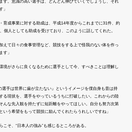
ます。意識の高い選手は、どんどん伸びていくでしょうし、それ
す」
育成事業に対する助成は、平成14年度からこれまでに31件、約
は、個人としても助成を受けており、このように話してくれた。
加えて日々の食事管理など、競技をする上で怪我のない体を作っ
ます」
環境がさらに良くなるために選手として今、すべきことは理解し
本の選手は世界に歯が立たない』というイメージを僕自身も昔は持
する現状を、選手をやっているうちに打破したい。これからの陸
そんな先入観を持たずに短距離をやってほしい。自分も努力次第
という希望をもって競技に励んでくれたらうれしいですね」
こそ、“日本人の強み”も感じるところがある。