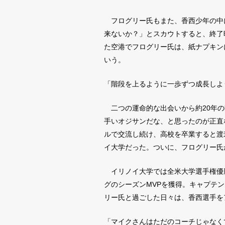
フログリー氏もまた、香西少年の中
来ないか？」とスカウトすると、終了
た空港でフログリー氏は、紙ナプキン
いう。
「階段を上るように一歩ずつ成長しよ
二つの運命的な出会いから約20年の時
手いオジサンだな、と思ったのが正直
ルで交流し続け、高校を卒業すると渡
イ大学だった。ついに、フログリー氏
イリノイ大学では全米大学選手権優勝
グのシーズンMVPを獲得。キャプテ
リー氏と過ごした日々は、香西選手を
「マイクさんはただのコーチじゃなく