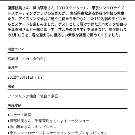
渡部絵美さん、澤山璃奈さん（プロスケーター）、 東京シンクロナイズ
ドスケーティングクラブの皆さんが、 宮城県東松島市野蒜小学校の児童
たち、アイスリンク仙台に通う生徒たちを中心とした150名弱の子どもた
ちとスケートを楽しみました。ゲストとして駆けつけた元ベガルタ仙台の
千葉直樹さんと一緒に氷上で「マルモのおきて」を踊るなど、年度終わり
の3月31日を、春を迎えるに相応しい素敵な笑顔で締めくくりました。
活動エリア
宮城県（ベガルタ仙台）
実施日
2012年3月31日（土）
場所
アイスリンク仙台（仙台市泉区）
実施内容
●スケート教室
●渡部絵美さん、千葉直樹さんによるトークショー
●澤山璃奈さんエキシビション
●東京シンクロナイズドスケーティングクラブエキシビション