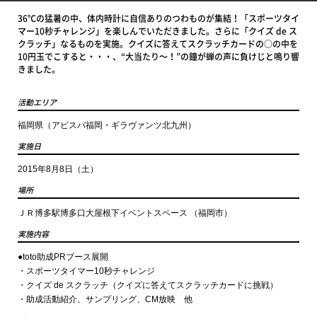
36℃の猛暑の中、体内時計に自信ありのつわものが集結！「スポーツタイ
マー10秒チャレンジ」を楽しんでいただきました。さらに「クイズ de ス
クラッチ」なるものを実施。クイズに答えてスクラッチカードの○の中を
10円玉でこすると・・・、“大当たり～！”の鐘が蝉の声に負けじと鳴り響
きました。
活動エリア
福岡県（アビスパ福岡・ギラヴァンツ北九州）
実施日
2015年8月8日（土）
場所
ＪＲ博多駅博多口大屋根下イベントスペース （福岡市）
実施内容
●toto助成PRブース展開
・スポーツタイマー10秒チャレンジ
・クイズ de スクラッチ（クイズに答えてスクラッチカードに挑戦）
・助成活動紹介、サンプリング、CM放映 他