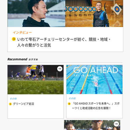
インタビュー
いわて雫石アーチェリーセンターが紡ぐ、競技・地域・
人々の繋がりと活気
Recommend
おすすめ
その他
その他
「GO AHEAD スポーツを未来へ。」スポ
グリーンピア岩沼
ーツくじ助成活動の広告を展開！