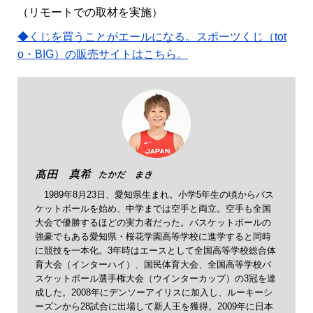
（リモートでの取材を実施）
◆くじを買うことがエールになる。スポーツくじ（tot
o・BIG）の販売サイトはこちら。
髙田 真希
たかだ まき
1989年8月23日、愛知県生まれ。小学5年生の頃からバス
ケットボールを始め、中学までは空手と両立。空手も全国
大会で優勝するほどの実力者だった。バスケットボールの
強豪でもある愛知県・桜花学園高等学校に進学すると同時
に競技を一本化。3年時はエースとして全国高等学校総合体
育大会（インターハイ）、国民体育大会、全国高等学校バ
スケットボール選手権大会（ウインターカップ）の3冠を達
成した。2008年にデンソーアイリスに加入し、ルーキーシ
ーズンから28試合に出場して新人王を獲得。2009年に日本