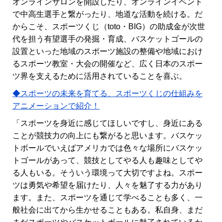
オンラインサロンを開設したり、オンラインイベント
で中高生選手と繋がったり、地道な活動を続ける。だ
からこそ、スポーツくじ（toto・BIG）の助成金が次世
代を担う有望選手の発掘・育成、バスケットゴールの
設置といった地域のスポーツ施設の整備や地域におけ
るスポーツ教室・大会の開催など、広く日本のスポー
ツ界を支えるために活用されていることを喜ぶ。
◆スポーツの未来を育てる、スポーツくじの仕組みを
アニメーションで紹介！
「スポーツを身近に感じてほしいですし、身近にある
ことが競技力の向上にも繋がると思います。バスケッ
トボールでいえばアメリカでは色々な場所にバスケッ
トゴールがあって、競技としてやる人も趣味としてや
る人もいる。そういう環境って大切ですよね。スポー
ツは勇気や希望を届けたり、人々を魅了する力があり
ます。また、スポーツを通じて学べることも多く、一
般社会に出てから生かせることもある。私自身、まだ