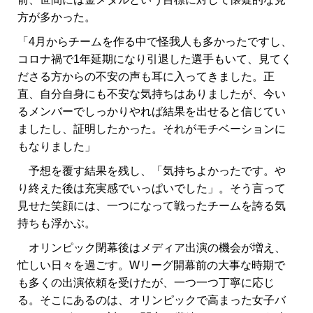
方が多かった。
「4月からチームを作る中で怪我人も多かったですし、
コロナ禍で1年延期になり引退した選手もいて、見てく
ださる方からの不安の声も耳に入ってきました。正
直、自分自身にも不安な気持ちはありましたが、今い
るメンバーでしっかりやれば結果を出せると信じてい
ましたし、証明したかった。それがモチベーションに
もなりました」
予想を覆す結果を残し、「気持ちよかったです。や
り終えた後は充実感でいっぱいでした」。そう言って
見せた笑顔には、一つになって戦ったチームを誇る気
持ちも浮かぶ。
オリンピック閉幕後はメディア出演の機会が増え、
忙しい日々を過ごす。Wリーグ開幕前の大事な時期で
も多くの出演依頼を受けたが、一つ一つ丁寧に応じ
る。そこにあるのは、オリンピックで高まった女子バ