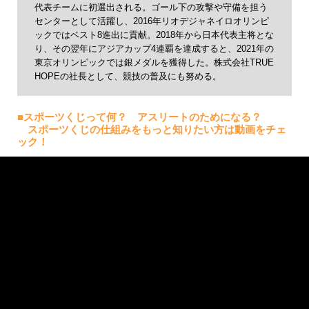
代表チームに初選出される。ゴール下の攻撃や守備を担う
センターとして活躍し、2016年リオデジャネイロオリンピ
ックではベスト8進出に貢献。2018年から日本代表主将とな
り、その翌年にアジアカップ4連覇を達成すると、2021年の
東京オリンピックでは銀メダルを獲得した。株式会社TRUE
HOPEの社長として、競技の普及にも努める。
■スポーツくじって何？ アスリートのためになる？
スポーツくじの仕組みをもっと知りたい方は動画をチェ
ック！