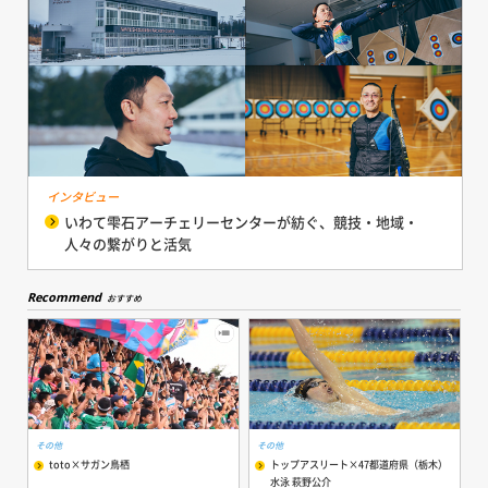
インタビュー
いわて雫石アーチェリーセンターが紡ぐ、競技・地域・
人々の繋がりと活気
Recommend
おすすめ
その他
その他
toto×サガン鳥栖
トップアスリート×47都道府県（栃木）
水泳 萩野公介