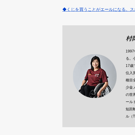
◆くじを買うことがエールになる。スポ
村
19
る。
17
位入
種目
少金
の世
ール
短距
ル（