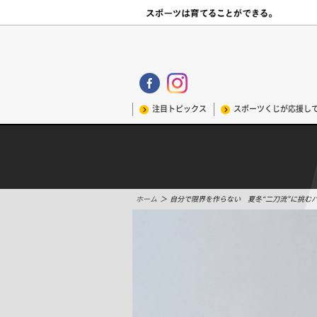
注目トピックス
スポーツくじが応援し
ホーム
＞
自分で限界を作らない 夏冬“二刀流”に挑むパ