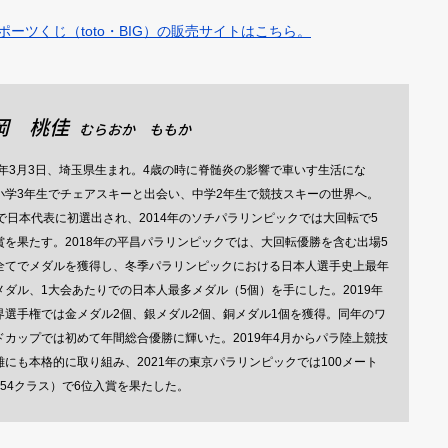
ーツくじ（toto・BIG）の販売サイトはこちら。
岡 桃佳
むらおか ももか
97年3月3日、埼玉県生まれ。4歳の時に脊髄炎の影響で車いす生活にな
小学3年生でチェアスキーと出会い、中学2年生で競技スキーの世界へ。
歳で日本代表に初選出され、2014年のソチパラリンピックでは大回転で5
賞を果たす。2018年の平昌パラリンピックでは、大回転優勝を含む出場5
全てでメダルを獲得し、冬季パラリンピックにおける日本人選手史上最年
メダル、1大会あたりでの日本人最多メダル（5個）を手にした。2019年
界選手権では金メダル2個、銀メダル2個、銅メダル1個を獲得。同年のワ
ドカップでは初めて年間総合優勝に輝いた。2019年4月からパラ陸上競技
離にも本格的に取り組み、2021年の東京パラリンピックでは100メート
T54クラス）で6位入賞を果たした。