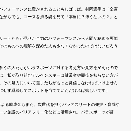
パフォーマンスに驚かされることもしばしば。村岡選手は「全盲
ながらでも、コースを滑る姿を見て『本当に？怖くないの？』と
リートたちが見せた全力のパフォーマンスから人間が秘める可能
そのものへの理解を深めた人も少なくなかったのではないだろう
多くの人たちがパラスポーツに対する考え方や見方を変えたので
ば、私が取り組むアルペンスキーは健常者や競技を知らない方が
。その魅力について選手たちがもっと発信しなければいけません
にせず継続してスポットを当てていただければ嬉しいです」
益による助成金もまた、次世代を担うパラアスリートの発掘・育成や
ーツ施設のバリアフリー化などに活用され、パラスポーツが普