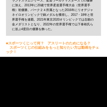
ランドスラムシリーズ、柔道ワールドマスターズでの優勝
に加え、2013年に20歳で世界柔道選手権大会（世界選手
権）初優勝。パーク２４所属となった2016年にリオデジャ
ネイロオリンピックで銅メダルを獲得し、2017・18年と世
界選手権を連覇。2021年東京2020オリンピックでは念願の
金メダリストとなり、2022年の世界選手権で山下泰裕氏ら
に並ぶ4度目の優勝を飾った。
■スポーツくじって何？ アスリートのためになる？
スポーツくじの仕組みをもっと知りたい方は動画をチェ
ック！