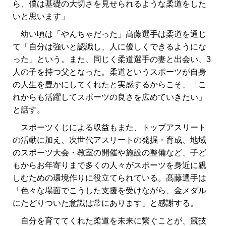
ら、僕は基礎の大切さを見せられるような柔道をした
いと思います」
幼い頃は「やんちゃだった」髙藤選手は柔道を通じ
て「自分は強いと認識し、人に優しくできるようにな
った」という。また、同じく柔道選手の妻と出会い、3
人の子を持つ父となった。柔道というスポーツが自身
の人生を豊かにしてくれたと実感するからこそ、「こ
れからも活躍してスポーツの良さを広めていきたい」
と話す。
スポーツくじによる収益もまた、トップアスリート
の活動に加え、次世代アスリートの発掘・育成、地域
のスポーツ大会・教室の開催や施設の整備など、子ど
もからお年寄りまで多くの人々がスポーツを身近に親
しむための環境作りに役立てられている。髙藤選手は
「色々な場面でこうした支援を受けながら、金メダル
にたどりついた意識は常にあります」と感謝する。
自分を育ててくれた柔道を未来に繋ぐことが、競技