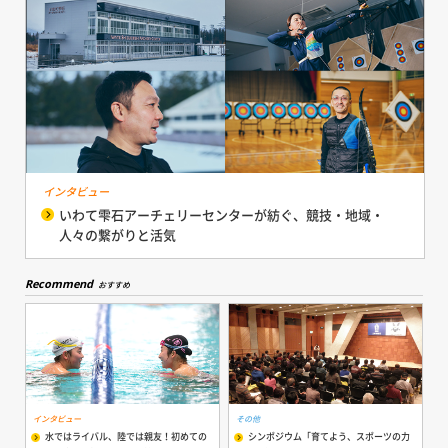
インタビュー
いわて雫石アーチェリーセンターが紡ぐ、競技・地域・
人々の繋がりと活気
Recommend
おすすめ
インタビュー
その他
水ではライバル、陸では親友！初めての
シンポジウム「育てよう、スポーツの力