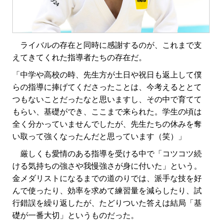
ライバルの存在と同時に感謝するのが、これまで支
えてきてくれた指導者たちの存在だ。
「中学や高校の時、先生方が土日や祝日も返上して僕
らの指導に捧げてくださったことは、今考えるととて
つもないことだったなと思いますし、その中で育てて
もらい、基礎ができ、ここまで来られた。学生の頃は
全く分かっていませんでしたが、先生たちの休みを奪
い取って強くなったんだと思っています（笑）」
厳しくも愛情のある指導を受ける中で「コツコツ続
ける気持ちの強さや我慢強さが身に付いた」という。
金メダリストになるまでの道のりでは、派手な技を好
んで使ったり、効率を求めて練習量を減らしたり、試
行錯誤を繰り返したが、たどりついた答えは結局「基
礎が一番大切」というものだった。