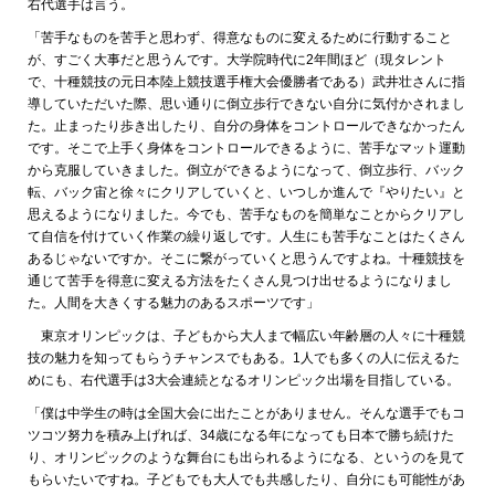
右代選手は言う。
「苦手なものを苦手と思わず、得意なものに変えるために行動すること
が、すごく大事だと思うんです。大学院時代に2年間ほど（現タレント
で、十種競技の元日本陸上競技選手権大会優勝者である）武井壮さんに指
導していただいた際、思い通りに倒立歩行できない自分に気付かされまし
た。止まったり歩き出したり、自分の身体をコントロールできなかったん
です。そこで上手く身体をコントロールできるように、苦手なマット運動
から克服していきました。倒立ができるようになって、倒立歩行、バック
転、バック宙と徐々にクリアしていくと、いつしか進んで『やりたい』と
思えるようになりました。今でも、苦手なものを簡単なことからクリアし
て自信を付けていく作業の繰り返しです。人生にも苦手なことはたくさん
あるじゃないですか。そこに繋がっていくと思うんですよね。十種競技を
通じて苦手を得意に変える方法をたくさん見つけ出せるようになりまし
た。人間を大きくする魅力のあるスポーツです」
東京オリンピックは、子どもから大人まで幅広い年齢層の人々に十種競
技の魅力を知ってもらうチャンスでもある。1人でも多くの人に伝えるた
めにも、右代選手は3大会連続となるオリンピック出場を目指している。
「僕は中学生の時は全国大会に出たことがありません。そんな選手でもコ
ツコツ努力を積み上げれば、34歳になる年になっても日本で勝ち続けた
り、オリンピックのような舞台にも出られるようになる、というのを見て
もらいたいですね。子どもでも大人でも共感したり、自分にも可能性があ