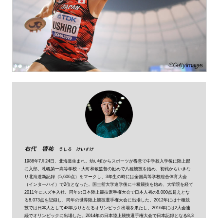
右代 啓祐
うしろ けいすけ
1986年7月24日、北海道生まれ。幼い頃からスポーツが得意で中学校入学後に陸上部
に入部。札幌第一高等学校・大町和敏監督の勧めで八種競技を始め、初戦からいきな
り北海道新記録（5,606点）をマークし、3年生の時には全国高等学校総合体育大会
（インターハイ）で2位となった。国士舘大学進学後に十種競技を始め、大学院を経て
2011年にスズキ入社。同年の日本陸上競技選手権大会で日本人初の8,000点超えとな
る8,073点を記録し、同年の世界陸上競技選手権大会に出場した。2012年には十種競
技では日本人として48年ぶりとなるオリンピック出場を果たし、2016年には2大会連
続でオリンピックに出場した。2014年の日本陸上競技選手権大会で日本記録となる8,3