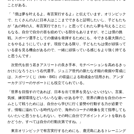
ことがある。
「『僕は夢を叶えるよ。有言実行するよ』と伝えています。オリンピック
で、たくさんの人に日本人はここまでできると証明したいし、子どもたち
が『あの時の人、有言実行できた！』と思ってくれたら夢を与えることに
もなる。自分で自分の首を絞めている部分もありますが、そこは僕の挑
戦。スポーツ選手としての価値を発揮するためにも、今できる最大限のこ
とをやるようにしています。現役である限り、子どもたちは僕が頑張って
いる姿を見る機会があるので、一緒に頑張っている感じをより強く持てる
と思うんです」
次世代を担う若きアスリートの良き手本、モチベーションを高めるきっ
かけになろうという右代選手。ジュニア世代の新たな才能の発掘や育成に
は、スポーツくじ（toto・BIG）の収益による助成金が活用され、アンダ
ーカテゴリーのサポートにも役立てられている。
「世界を目指すのであれば、日本を出て世界を見ないといけない。言葉、
気候、練習環境などいろいろな違いがある中で、世界の舞台を自分のホー
ムとして戦うためには、自分から学びに行く姿勢や行動する力が必要で
す。情報に溢れている時代なので、海外のコーチの映像を見て指導しても
らいたいと思うかもしれない。その時に自分でアポイントメントを取れる
かどうか。すべては自分の行動次第ですね。」
東京オリンピックで有言実行するためにも、鹿児島にあるトレーニング