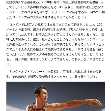
施設や海外で合宿を重ね、2020年6月の日本陸上競技選手権大会優勝、そ
してオリンピック参加標準記録となる8,350点以上、同参加目安となるワ
ールドランク24位以内を目指す。オリンピックの話をする時、初めて出場
したロンドン大会の光景がまざまざと甦ることがあるという。
「ロンドンでは8万人の観衆で埋まるスタジアムで競技をしました。100
メートルを走る時、僕の名前が呼ばれた瞬間、8万人が拍手をして盛り上
がってくれたんです。日本人はスタジアムにほんの一握りいるくらい。国
籍なんて関係なく、僕に一度も会ったことのない人たちが『ウシロー！』
と声援を送ってくれる。これがもう衝撃的でした。初めて出たオリンピッ
クでたくさんの人に応援されて競技ができる幸せ。日本では何度も1位に
なったけれど、世界でメダルを獲るのはまた違うんだろうな、と。それが
もし、自分の国、東京オリンピックでできたら、これ以上ない幸せですよ
ね」
「キング・オブ・アスリート」を目指し、可能性に挑戦し続ける右代選
手。その前向きで誠実な姿が発するメッセージは、真っ直ぐで力強い。