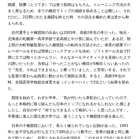
跳躍、投擲（とうてき）では使う筋肉はもちろん、トレーニング方法が大
きく異なるため、全ての種目でトップの成績を収めることは難しい。それ
だけに、2日間にわたる激闘を終えた時、その頂点を極めた者は皆から称
えられる。
右代選手と十種競技の出会いは2003年、高校2年生の冬だった。地元・
北海道の札幌第一高等学校で走高跳とやり投に励んでいたが、ある日、陸
上部の大町和敏監督から八種競技への転向を打診された。体育の授業でバ
レーボールをすれば簡単にバックアタックを決め、ソフトボール大会で打
席に立てば軽々とホームラン。そんなオールマイティーさを見抜いた上で
の誘いだったが、当初は「やったことがない種目が5種目くらいあったの
で『先生、それはできません』と断っていました」と苦笑いする。それで
も監督の変わらぬ熱意に動かされて挑戦を決意。すると、高校3年生の
時、全国高等学校総合体育大会（インターハイ）で2位という結果を収め
た。
競技を始めて、わずか半年。「気が付いたら表彰台に上っていたので、
もっと本格的に取り組んだら日本のトップになれるかもしれないと感じま
したし、自分の中で『何でもできる人って格好いい』と思ったんです」。
卒業後に進んだ国士舘大学では、迷うことなく十種競技の道を進んだ。
日本の十種競技において、長らく破られていない記録があった。1993
年に金子宗弘氏が打ち立てた7,995点という数字だ。世界の猛者と同じ舞
台で戦うために、目安とされるのが8,000点。この大台まで5点に迫る大記