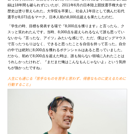
録は18年間も破られずにいたが、2011年6月の日本陸上競技選手権大会で
歴史は塗り替えられた。大学院を卒業し、社会人1年目として挑んだ右代
選手が8,073点をマーク。日本人初の8,000点超えを果たしたのだ。
「学生の時、目標を発表する場で『8,000点を獲ります』と言ったら、ク
スッと笑われたんです。当時、8,000点を超えられるなんて誰も思ってい
ないから『言ったな、アイツ』みたいな感じで。ただ、僕はビッグマウス
で言ったつもりはなく、できると思ったことを自信を持って言った。自分
の中では絶対に8,000点を獲れるポテンシャルはあると思っていました。
だから、初めて8,000点を超えた時は、誰も知らない領域に入れたことは
うれしかったけれど、『まだまだ俺はこんなもんじゃないよ』という気持
ちが強かったですね」
人生にも通じる「苦手なものを苦手と思わず、得意なものに変えるために
行動すること」