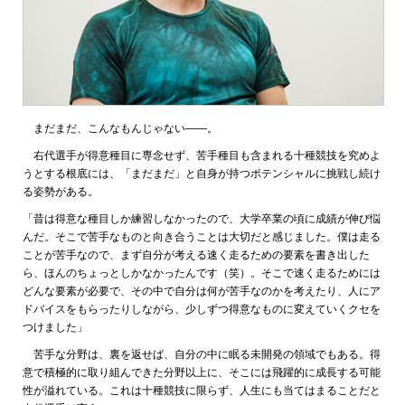
まだまだ、こんなもんじゃない——。
右代選手が得意種目に専念せず、苦手種目も含まれる十種競技を究めよ
うとする根底には、「まだまだ」と自身が持つポテンシャルに挑戦し続け
る姿勢がある。
「昔は得意な種目しか練習しなかったので、大学卒業の頃に成績が伸び悩
んだ。そこで苦手なものと向き合うことは大切だと感じました。僕は走る
ことが苦手なので、まず自分が考える速く走るための要素を書き出した
ら、ほんのちょっとしかなかったんです（笑）。そこで速く走るためには
どんな要素が必要で、その中で自分は何が苦手なのかを考えたり、人にア
ドバイスをもらったりしながら、少しずつ得意なものに変えていくクセを
つけました」
苦手な分野は、裏を返せば、自分の中に眠る未開発の領域でもある。得
意で積極的に取り組んできた分野以上に、そこには飛躍的に成長する可能
性が溢れている。これは十種競技に限らず、人生にも当てはまることだと