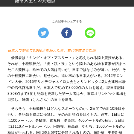
語る人生との共通点
この記事をシェアする
日本人で初めて8,000点を超えた男、右代啓祐の歩む道
優勝者は「キング・オブ・アスリート」と称えられる陸上競技がある。
それが、十種競技だ。「走・跳・投」という陸上のあらゆる要素が詰まっ
たこの競技は、欧米での人気は高いが、日本ではなじみが薄い。だが、そ
の十種競技に出会い、魅せられ、追い求める日本人がいる。2012年ロン
ドン大会、2016年リオデジャネイロ大会とオリンピックに2大会連続出場
中の右代啓祐選手だ。日本人で初めて8,000点の大台を超え、現日本記録
8,308点まで3度も記録を更新した第一人者は今、東京オリンピック出場を
目指し、研鑽（けんさん）の日々を送る。
そもそも、十種競技とはどんなスポーツなのか。2日間で合計10種目を
行い、各記録を得点に換算し、その合計得点を競うもの。通常、1日目に
は100メートル、走幅跳、砲丸投、走高跳、400メートルの5種目、2日目
には110メートルハードル、円盤投、棒高跳、やり投、1500メートルの5
種目が行われる。同じ陸上競技に分類されるものの、短距離、中長距離、