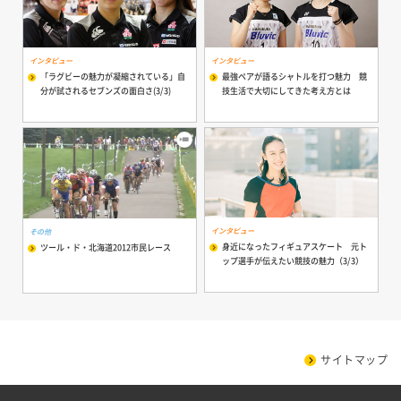
インタビュー
インタビュー
「ラグビーの魅力が凝縮されている」自
最強ペアが語るシャトルを打つ魅力 競
分が試されるセブンズの面白さ(3/3)
技生活で大切にしてきた考え方とは
インタビュー
その他
身近になったフィギュアスケート 元ト
ツール・ド・北海道2012市民レース
ップ選手が伝えたい競技の魅力（3/3）
サイトマップ