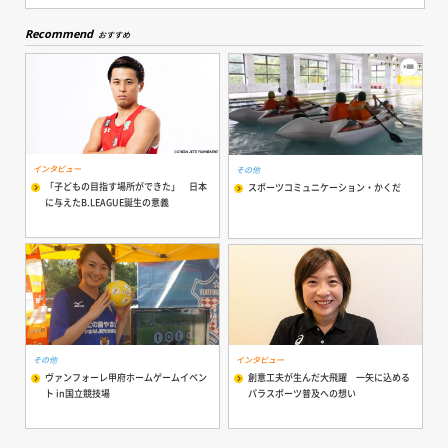
Recommend
おすすめ
インタビュー
その他
「子どもの目指す場所ができた」 日本
スポーツコミュニケーション・かくだ
に与えたB.LEAGUE誕生の意義
その他
インタビュー
ヴァンフォーレ甲府ホームゲームイベン
創意工夫が生んだ大飛躍 一矢に込める
ト in国立競技場
パラスポーツ普及への想い