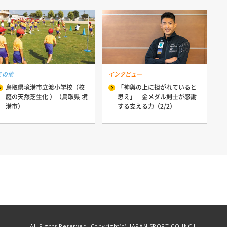
その他
インタビュー
鳥取県境港市立渡小学校（校
「神輿の上に担がれていると
庭の天然芝生化 ）（鳥取県 境
思え」 金メダル剣士が感謝
港市）
する支える力（2/2）
All Rights Reserved, Copyright(c), JAPAN SPORT COUNCIL