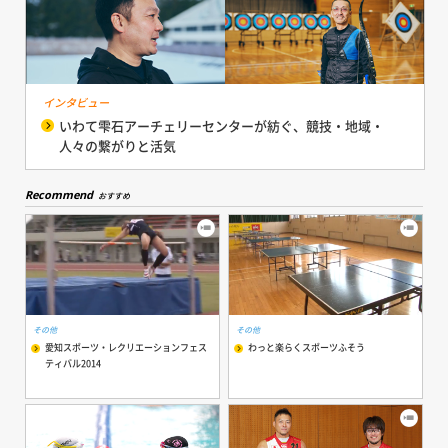
インタビュー
いわて雫石アーチェリーセンターが紡ぐ、競技・地域・
人々の繋がりと活気
Recommend
おすすめ
その他
その他
愛知スポーツ・レクリエーションフェス
わっと楽らくスポーツふそう
ティバル2014