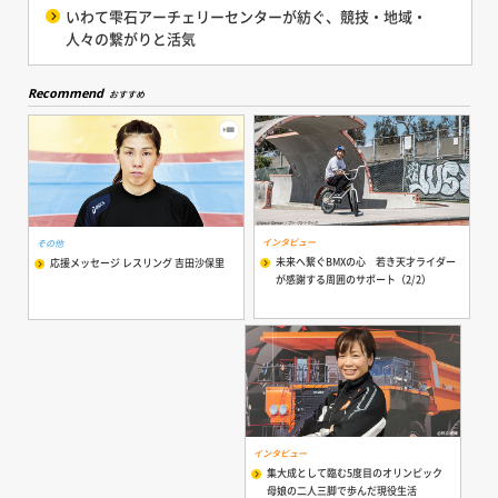
いわて雫石アーチェリーセンターが紡ぐ、競技・地域・
人々の繋がりと活気
Recommend
おすすめ
インタビュー
その他
未来へ繋ぐBMXの心 若き天才ライダー
応援メッセージ レスリング 吉田沙保里
が感謝する周囲のサポート（2/2）
インタビュー
集大成として臨む5度目のオリンピック
母娘の二人三脚で歩んだ現役生活