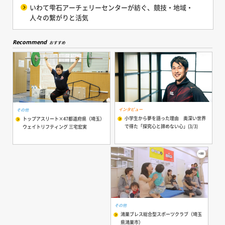
いわて雫石アーチェリーセンターが紡ぐ、競技・地域・
人々の繋がりと活気
Recommend
おすすめ
インタビュー
その他
小学生から夢を語った理由 奥深い世界
トップアスリート×47都道府県（埼玉）
で得た「探究心と諦めない心」(3/3)
ウェイトリフティング 三宅宏実
その他
鴻巣ブレス総合型スポーツクラブ（埼玉
県鴻巣市）