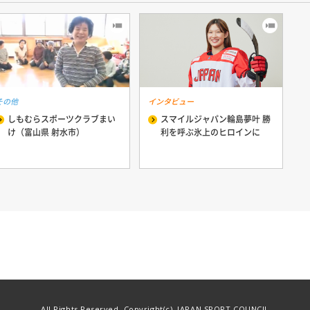
その他
インタビュー
しもむらスポーツクラブまい
スマイルジャパン輪島夢叶 勝
け（富山県 射水市）
利を呼ぶ氷上のヒロインに
All Rights Reserved, Copyright(c), JAPAN SPORT COUNCIL