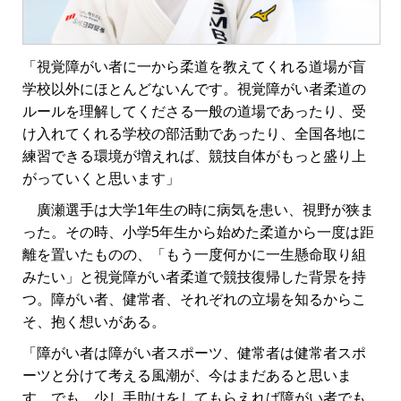
「視覚障がい者に一から柔道を教えてくれる道場が盲
学校以外にほとんどないんです。視覚障がい者柔道の
ルールを理解してくださる一般の道場であったり、受
け入れてくれる学校の部活動であったり、全国各地に
練習できる環境が増えれば、競技自体がもっと盛り上
がっていくと思います」
廣瀬選手は大学1年生の時に病気を患い、視野が狭ま
った。その時、小学5年生から始めた柔道から一度は距
離を置いたものの、「もう一度何かに一生懸命取り組
みたい」と視覚障がい者柔道で競技復帰した背景を持
つ。障がい者、健常者、それぞれの立場を知るからこ
そ、抱く想いがある。
「障がい者は障がい者スポーツ、健常者は健常者スポ
ーツと分けて考える風潮が、今はまだあると思いま
す。でも、少し手助けをしてもらえれば障がい者でも