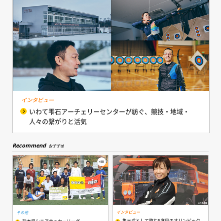
インタビュー
いわて雫石アーチェリーセンターが紡ぐ、競技・地域・
人々の繋がりと活気
Recommend
おすすめ
インタビュー
その他
集大成として臨む5度目のオリンピック