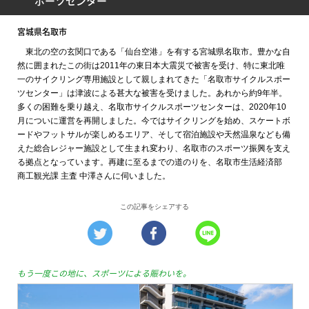
ポーツセンター
宮城県名取市
東北の空の玄関口である「仙台空港」を有する宮城県名取市。豊かな自
然に囲まれたこの街は2011年の東日本大震災で被害を受け、特に東北唯
一のサイクリング専用施設として親しまれてきた「名取市サイクルスポー
ツセンター」は津波による甚大な被害を受けました。あれから約9年半。
多くの困難を乗り越え、名取市サイクルスポーツセンターは、2020年10
月についに運営を再開しました。今ではサイクリングを始め、スケートボ
ードやフットサルが楽しめるエリア、そして宿泊施設や天然温泉なども備
えた総合レジャー施設として生まれ変わり、名取市のスポーツ振興を支え
る拠点となっています。再建に至るまでの道のりを、名取市生活経済部
商工観光課 主査 中澤さんに伺いました。
この記事をシェアする
もう一度この地に、スポーツによる賑わいを。