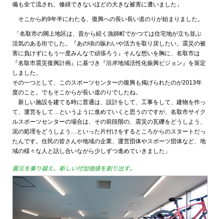
備も全て流され、修繕できないほどの大きな被害に遭いました」
そこから約9年半にわたる、復興への長い長い道のりが始まりました。
「名取市の閖上地区は、昔から続く漁師町でかつては住宅地が立ち並ぶ
活気のある街でした。『あの頃の賑わいや活力を取り戻したい。震災の被
害に負けずにもう一度みんなで頑張ろう』そんな想いを胸に、名取市は
『名取市震災復興計画』に基づき『沿岸地域活性化振興ビジョン』を策定
しました。
その一つとして、このスポーツセンターの復興も掲げられたのが2013年
度のこと。でもそこからが長い道のりでしたね。
新しい施設を建てる時に普通は、設計をして、工事をして、建物を作っ
て、運営をして…というように進めていくと思うのですが、名取市サイク
ルスポーツセンターの場合は、その前段階の、震災の瓦礫をどうしよう、
泥の処理をどうしよう…といった片付けをするところからのスタートだっ
たんです。住民の皆さんや地域の企業、運営団体やスポーツ団体など、地
域の様々な人と話し合いながら少しずつ進めていきました」
震災を乗り越え、新しい付加価値を創り出す。