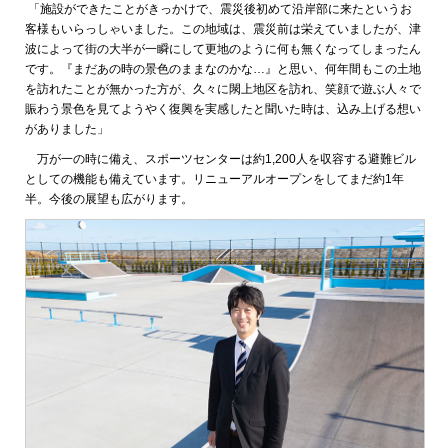
「施設ができたことがきっかけで、震災後初めて沿岸部に来たというお
客様もいらっしゃいました。この地域は、震災前は栄えていましたが、津
波によって街の大半が一瞬にして更地のように何も無くなってしまったん
です。『まだあの時の景色のままなのかな…』と思い、何年間もこの土地
を訪れたことが無かった方が、久々に閖上地区を訪れ、笑顔で遊ぶ人々で
賑わう景色を見てようやく復興を実感したと聞いた時は、込み上げる想い
がありました」
万が一の時に備え、スポーツセンターは約1,200人を収容する避難ビル
としての機能も備えています。リニューアルオープンをしてまだ約1年
半。今後の展望も広がります。