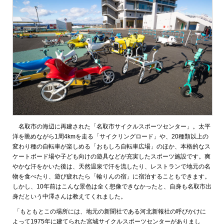
名取市の海辺に再建された「名取市サイクルスポーツセンター」。太平
洋を眺めながら1周4kmを走る「サイクリングロード」や、20種類以上の
変わり種の自転車が楽しめる「おもしろ自転車広場」のほか、本格的なス
ケートボード場や子ども向けの遊具などが充実したスポーツ施設です。爽
やかな汗をかいた後は、天然温泉で汗を流したり、レストランで地元の名
物を食べたり、遊び疲れたら「輪りんの宿」に宿泊することもできます。
しかし、10年前はこんな景色は全く想像できなかったと、自身も名取市出
身だという中澤さんは教えてくれました。
「もともとこの場所には、地元の新聞社である河北新報社の呼びかけに
よって1975年に建てられた宮城サイクルスポーツセンターがありまし