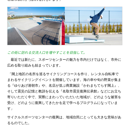
この街に訪れる交流人口を増やすことを目指して。
最近では新たに、スポーツセンターの魅力を市内だけではなく、市外に
広める取り組みも始まっています。
「閖上地区の名所を巡るサイクリングコースを作り、レンタル自転車で
まわるサイクリングイベントを開催しています。海の幸や旬の野菜が集ま
る『ゆりあげ港朝市』や、名店が並ぶ商業施設『かわまちてらす閖上』、
そして震災の記憶と教訓を伝える『名取市震災復興伝承館』などにお立ち
寄りいただく中で、実際にまわっていただいた地域が、どのような被害を
受け、どのように復興してきたかを足で学べるプログラムになっていま
す」
サイクルスポーツセンターの復興は、地域住民にとっても大きな意味があ
るものでした。