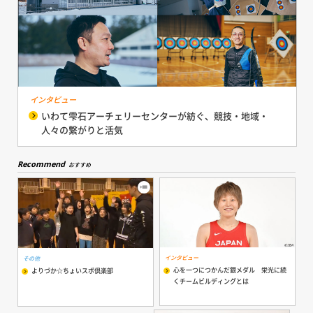
インタビュー
いわて雫石アーチェリーセンターが紡ぐ、競技・地域・
人々の繋がりと活気
Recommend
おすすめ
インタビュー
その他
心を一つにつかんだ銀メダル 栄光に続
よりづか☆ちょいスポ倶楽部
くチームビルディングとは