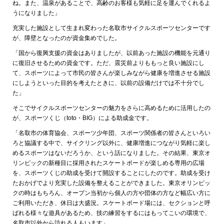
ね。また、温泉があることで、高齢のお客様も気軽に足を運んでくれるよ
うになりました」
充実した施設として生まれ変わった名取市サイクルスポーツセンターです
が、障壁となったのが資金集めでした。
「国から復興支援の資金はありましたが、以前あった施設の機能を元通り
に復旧させるための資金です。ただ、震災前よりももっと良い施設にし
て、スポーツによって市民の皆さんが楽しみながら健康を増進させる施設
にしようといった目的を考えたときに、以前の設備だけでは不十分でし
た」
そこでサイクルスポーツセンターの魅力をさらに高めるために活用したの
が、スポーツくじ（toto・BIG）による助成金です。
「名取市の体育協会、スポーツ少年団、スポーツ関係者の皆さんといろい
ろと協議する中で、サイクリング以外に、健康増進につながり気軽に楽し
めるスポーツはないだろうか、という話になりました。その結果、東京オ
リンピックの新種目に採用されたスケートボードが楽しめる専用の広場
を、スポーツくじの助成を受けて開設することにしたのです。助成を受け
たおかげでより充実した設備を整えることができました。東京オリンピッ
クの時はもちろん、オープン当初から個人の方や団体の方など幅広い方に
ご利用いただき、休日は大盛況。スケートボード場には、セクションと呼
ばれる様々な遊具があるため、技の練習をするにはもってこいの環境で、
名取市以外から訪れる人もいます」