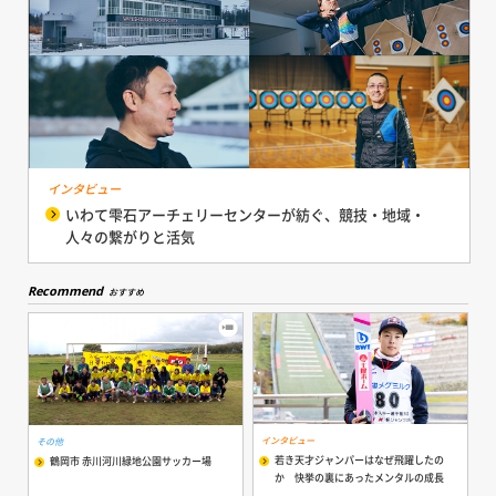
インタビュー
いわて雫石アーチェリーセンターが紡ぐ、競技・地域・
人々の繋がりと活気
Recommend
おすすめ
インタビュー
その他
若き天才ジャンパーはなぜ飛躍したの
鶴岡市 赤川河川緑地公園サッカー場
か 快挙の裏にあったメンタルの成長