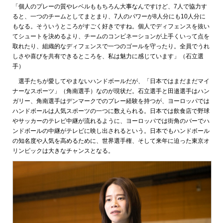
「個人のプレーの質やレベルももちろん大事なんですけど、7人で協力す
ると、一つのチームとしてまとまり、7人のパワーが8人分にも10人分に
もなる。そういうところがすごく好きですね。個人でディフェンスを抜い
てシュートを決めるより、チームのコンビネーションが上手くいって点を
取れたり、組織的なディフェンスで一つのゴールを守ったり。全員でうれ
しさや喜びを共有できるところを、私は魅力に感じています」（石立選
手）
選手たちが愛してやまないハンドボールだが、「日本ではまだまだマイ
ナーなスポーツ」（角南選手）なのが現状だ。石立選手と田邉選手はハン
ガリー、角南選手はデンマークでのプレー経験を持つが、ヨーロッパでは
ハンドボールは人気スポーツの一つに数えられる。日本では飲食店で野球
やサッカーのテレビ中継が流れるように、ヨーロッパでは街角のバーでハ
ンドボールの中継がテレビに映し出されるという。日本でもハンドボール
の知名度や人気を高めるために、世界選手権、そして来年に迫った東京オ
リンピックは大きなチャンスとなる。