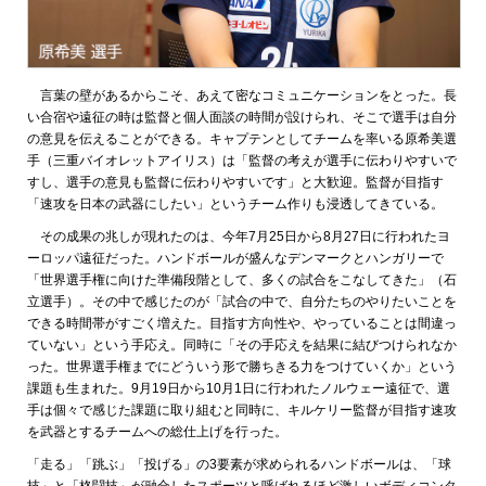
言葉の壁があるからこそ、あえて密なコミュニケーションをとった。長
い合宿や遠征の時は監督と個人面談の時間が設けられ、そこで選手は自分
の意見を伝えることができる。キャプテンとしてチームを率いる原希美選
手（三重バイオレットアイリス）は「監督の考えが選手に伝わりやすいで
すし、選手の意見も監督に伝わりやすいです」と大歓迎。監督が目指す
「速攻を日本の武器にしたい」というチーム作りも浸透してきている。
その成果の兆しが現れたのは、今年7月25日から8月27日に行われたヨ
ーロッパ遠征だった。ハンドボールが盛んなデンマークとハンガリーで
「世界選手権に向けた準備段階として、多くの試合をこなしてきた」（石
立選手）。その中で感じたのが「試合の中で、自分たちのやりたいことを
できる時間帯がすごく増えた。目指す方向性や、やっていることは間違っ
ていない」という手応え。同時に「その手応えを結果に結びつけられなか
った。世界選手権までにどういう形で勝ちきる力をつけていくか」という
課題も生まれた。9月19日から10月1日に行われたノルウェー遠征で、選
手は個々で感じた課題に取り組むと同時に、キルケリー監督が目指す速攻
を武器とするチームへの総仕上げを行った。
「走る」「跳ぶ」「投げる」の3要素が求められるハンドボールは、「球
技」と「格闘技」が融合したスポーツと呼ばれるほど激しいボディコンタ