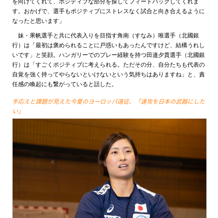
を向けてくれて、ポジティブな部分を探してフィードバックしてくれま
す。おかげで、選手もポジティブにストレスなく試合と向き合えるように
なったと思います」
妹・果帆選手と共に代表入りを目指す角南（すなみ）唯選手（北國銀
行）は「最初は褒められることに戸惑いもあったんですけど、結構うれし
いです」と笑顔。ハンガリーでのプレー経験を持つ田邉夕貴選手（北國銀
行）は「すごくポジティブに考えられる。ただその分、自分たちも代表の
自覚を強く持ってやらないといけないという気持ちはありますね」と、責
任感の喚起にも繋がっていると話した。
手応えと課題が見えた今夏のヨーロッパ遠征、「速攻を日本の武器にした
い」