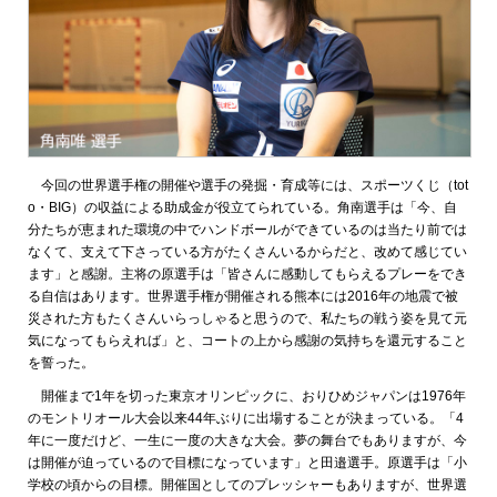
今回の世界選手権の開催や選手の発掘・育成等には、スポーツくじ（tot
o・BIG）の収益による助成金が役立てられている。角南選手は「今、自
分たちが恵まれた環境の中でハンドボールができているのは当たり前では
なくて、支えて下さっている方がたくさんいるからだと、改めて感じてい
ます」と感謝。主将の原選手は「皆さんに感動してもらえるプレーをでき
る自信はあります。世界選手権が開催される熊本には2016年の地震で被
災された方もたくさんいらっしゃると思うので、私たちの戦う姿を見て元
気になってもらえれば」と、コートの上から感謝の気持ちを還元すること
を誓った。
開催まで1年を切った東京オリンピックに、おりひめジャパンは1976年
のモントリオール大会以来44年ぶりに出場することが決まっている。「4
年に一度だけど、一生に一度の大きな大会。夢の舞台でもありますが、今
は開催が迫っているので目標になっています」と田邉選手。原選手は「小
学校の頃からの目標。開催国としてのプレッシャーもありますが、世界選