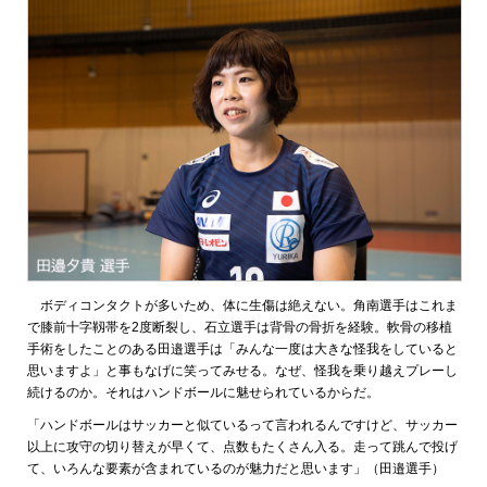
ボディコンタクトが多いため、体に生傷は絶えない。角南選手はこれま
で膝前十字靱帯を2度断裂し、石立選手は背骨の骨折を経験。軟骨の移植
手術をしたことのある田邉選手は「みんな一度は大きな怪我をしていると
思いますよ」と事もなげに笑ってみせる。なぜ、怪我を乗り越えプレーし
続けるのか。それはハンドボールに魅せられているからだ。
「ハンドボールはサッカーと似ているって言われるんですけど、サッカー
以上に攻守の切り替えが早くて、点数もたくさん入る。走って跳んで投げ
て、いろんな要素が含まれているのが魅力だと思います」（田邉選手）