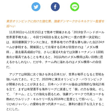
東京オリンピックに向けた強化策、強豪デンマークからキルケリー監督を
招へい
11月30日から12月15日まで熊本で開催される「2019女子ハンドボール
世界選手権大会」。今回で24回目を迎える2年に一度の世界一決定戦に
は、前回優勝国フランスに加え、世界各地での予選を勝ち抜いた合計24チ
ームが参戦する。開催国として出場する日本が目指すのは「メダル獲
得」。過去最高成績が7位、さらに最近4大会では決勝トーナメント1回戦
進出が最高であることを考えると、3位以内のメダル獲得は高い目標に思
えるかもしれない。だが今、チーム内に溢れるのはメダル獲得への自信
だ。
アジアでは韓国に次ぐ強さを誇る日本だが、世界が相手となると苦戦を
強いられてきた。そこで、2020年に東京オリンピック・パラリンピック
が開催されることが決まると、日本ハンドボール協会は段階的な強化計画
を立て、まずは有望選手を海外リーグに派遣して「個」の力を強化。そし
て、「チーム」としての強化を図るため、強豪デンマークで代表コーチを
務めたウルリック・キルケリー氏を2016年に監督として招へいし、「お
りひめジャパン」の愛称を持つ代表チームに、勝利の遺伝子を注入するこ
とにした。