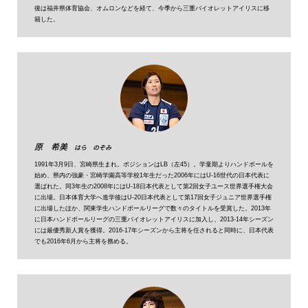
後は福井県体育協会、オムロンなどを経て、今季から三重バイオレットアイリスに移
籍した。
原 希美
はら のぞみ
1991年3月9日、宮崎県生まれ。ポジションはLB（左45）。学童期よりハンドボールを
始め、県内の強豪・宮崎学園高等学校1年生だった2006年にはU-16世代の日本代表に
選ばれた。同3年生の2008年にはU-18日本代表として第2回女子ユース世界選手権大会
に出場。日本体育大学へ進学後はU-20日本代表として第17回女子ジュニア世界選手権
に出場したほか、関東学生ハンドボールリーグで数々のタイトルを受賞した。2013年
に日本ハンドボールリーグの三重バイオレットアイリスに加入し、2013-14年シーズン
には最優秀新人賞を獲得。2016-17年シーズンから主将を任されると同時に、日本代表
でも2016年6月から主将を務める。