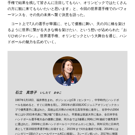
手権で結果を残して皆さんに注目してもらい、オリンピックではたくさん
の方に観に来てもらいたいと思います」と、今回の世界選手権でのパフォ
ーマンスを、その先の未来へ繋ぐ決意を語った。
コート上で7人の選手が華麗に、そして優雅に舞い、天の川に橋を架け
るように世界に繋がる大きな橋を架けたい、という想いが込められた「お
りひめジャパン」。世界選手権、オリンピックという大舞台を通じ、ハン
ドボールの魅力を広めていく。
石立 真悠子
いしたて まゆこ
1987年1月18日、福井県生まれ。ポジションはCB（センター）。中学時代にハンドボ
ールを始めると、すぐに頭角を現し、2001年の第10回JOCジュニアオリンピックカッ
プで優秀選手に選ばれた。高校は石川県の小松市立高等学校に進学し、在学中の2004
年にはU-20日本代表に“飛び級”で選出された。卒業後は筑波大学に進み、全日本学生
ハンドボール選手権大会の優勝に貢献。同大会では3連覇と同時に3年連続で優秀選手
に選ばれた。2009年に日本ハンドボールリーグのオムロンに加入。同年12月に日本代
表として第19回世界選手権に出場すると、2015年まで4大会連続で出場。2014年には
ハンガリー1部のフェヘールヴァールKCに移籍し、3シーズン戦った。2017年に帰国