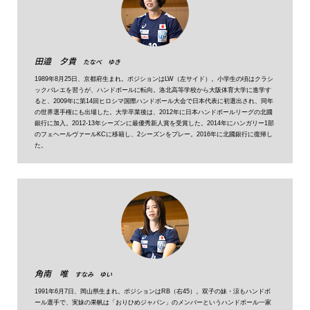
田邉 夕貴
たなべ ゆき
1989年8月25日、京都府生まれ。ポジションはLW（左サイド）。小学生の頃はクラシ
ックバレエを習うが、ハンドボールに転向。洛北高等学校から大阪体育大学に進学す
ると、2009年に第14回ヒロシマ国際ハンドボール大会で日本代表に初選出され、同年
の世界選手権にも出場した。大学卒業後は、2012年に日本ハンドボールリーグの北國
銀行に加入。2012-13年シーズンに最優秀新人賞を受賞した。2014年にハンガリー1部
のフェヘールヴァールKCに移籍し、2シーズンをプレー。2016年に北國銀行に復帰し
た。
角南 唯
すなみ ゆい
1991年6月7日、岡山県生まれ。ポジションはRB（右45）。双子の妹・涼もハンドボ
ール選手で、実妹の果帆は「おりひめジャパン」のメンバーというハンドボール一家