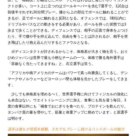
クトが多い。コート上に立つのはゴールキーパーを含む7選手で、1試合は
前後半それぞれ30分間プレー。膝から上の部位でボールに触れることがで
きるが、足でボールに触れると反則となる。オフェンスでは、3秒以内に
ドリブルやパスなどの動きをする必要があり、ボールを持った状態では3
歩まで歩くことができる。ディフェンスでは、相手の正面で身体をぶつけ
たり、手で腰や手を抑え込んで、自由を奪うことは許されるが、相手を突
き飛ばしたり抱え込んだりするとファウルとなる。
ボディコンタクトが許されるからこそ、体格差が大きく物を言う。おり
ひめジャパンは世界で最も小柄なチームの一つ。体格で勝る海外選手は
「容赦なく当たってきますね」と、石立選手は笑う。
「アフリカや南アメリカのチームはパワーで真っ向勝負してくるし、デン
マークやノルウェーなどヨーロッパ勢も体格を生かしたプレーをしてきま
す」
少しでも体格差を埋めるべく、世界選手権に向けてフィジカルの強化に
も余念はない。ウエイトトレーニングに加え、食事にも気を遣う毎日。3
度の食事以外にも「補食でおにぎりを食べたり、プロテインを飲んだり。
タンパク質の量を増やして、筋量と体重アップに努めています」と原選手
は明かす。
選手は誰もが怪我を経験、それでもプレーし続けるハンドボールの魅力