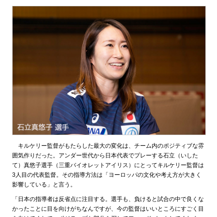
キルケリー監督がもたらした最大の変化は、チーム内のポジティブな雰
囲気作りだった。アンダー世代から日本代表でプレーする石立（いした
て）真悠子選手（三重バイオレットアイリス）にとってキルケリー監督は
3人目の代表監督。その指導方法は「ヨーロッパの文化や考え方が大きく
影響している」と言う。
「日本の指導者は反省点に注目する。選手も、負けると試合の中で良くな
かったことに目を向けがちなんですが、今の監督はいいところにすごく目