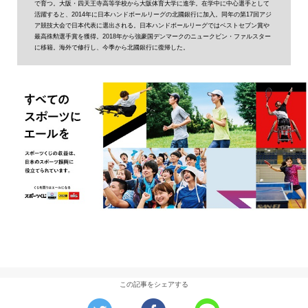
で育つ。大阪・四天王寺高等学校から大阪体育大学に進学。在学中に中心選手として
活躍すると、2014年に日本ハンドボールリーグの北國銀行に加入。同年の第17回アジ
ア競技大会で日本代表に選出される。日本ハンドボールリーグではベストセブン賞や
最高殊勲選手賞を獲得。2018年から強豪国デンマークのニュークビン・ファルスター
に移籍。海外で修行し、今季から北國銀行に復帰した。
この記事をシェアする