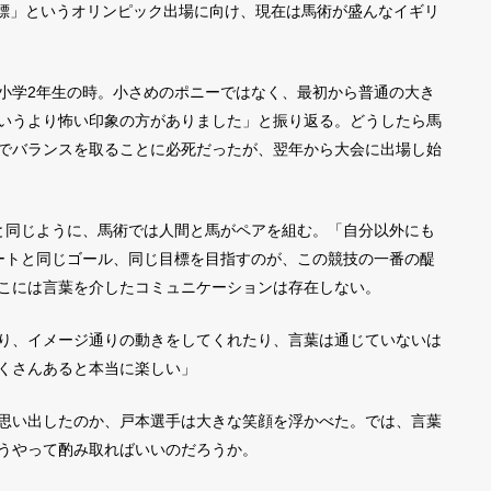
目標」というオリンピック出場に向け、現在は馬術が盛んなイギリ
小学2年生の時。小さめのポニーではなく、最初から普通の大き
いうより怖い印象の方がありました」と振り返る。どうしたら馬
でバランスを取ることに必死だったが、翌年から大会に出場し始
と同じように、馬術では人間と馬がペアを組む。「自分以外にも
ートと同じゴール、同じ目標を目指すのが、この競技の一番の醍
こには言葉を介したコミュニケーションは存在しない。
り、イメージ通りの動きをしてくれたり、言葉は通じていないは
くさんあると本当に楽しい」
思い出したのか、戸本選手は大きな笑顔を浮かべた。では、言葉
うやって酌み取ればいいのだろうか。