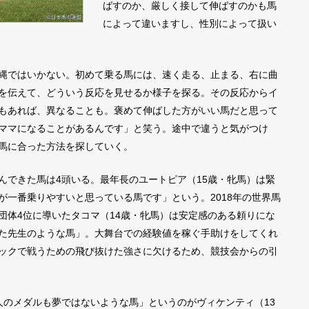
ばすのか、厳しく接して伸ばすのかも馬
によって違いますし、性別によって扱い
縄ではいかない。初めて乗る馬には、速く走る、止まる、右に曲
を伝えて、どういう反応を見せるか様子を探る。その反応からイ
もあれば、異なることも。褒めて伸ばした方がいい馬だと思って
ママになることがあるんです」と笑う。途中で違うと気がつけ
馬に合った方法を探していく。
できた馬は4頭いる。最年長のユートピア（15歳・牝馬）は緊
が一番乗りやすいと思っている馬です」という。2018年の世界馬
団体4位に導いたタコマ（14歳・牝馬）は安定感のある頼りにな
た先生のような馬」。大舞台での経験値を稼ぐ手助けをしてくれ
ックで戦うための飛び抜けた強さに欠けるため、競技会からの引
のメダルも夢ではないような馬」というのがヴィケンティ（13