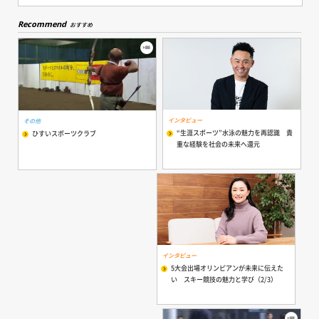
Recommend
おすすめ
インタビュー
その他
“生涯スポーツ”水泳の魅力を再認識 貴
ひすいスポーツクラブ
重な経験を社会の未来へ還元
インタビュー
5大会出場オリンピアンが未来に伝えた
い スキー競技の魅力と学び（2/3）