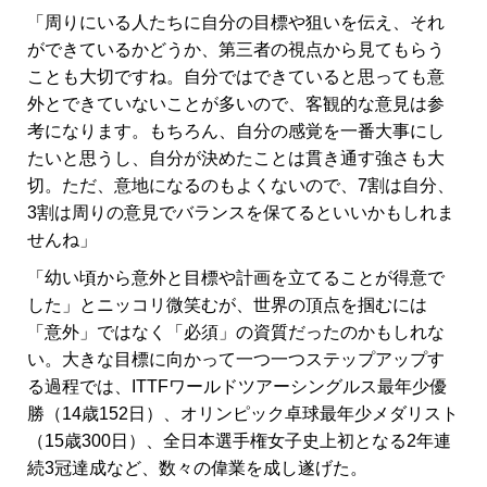
「周りにいる人たちに自分の目標や狙いを伝え、それ
ができているかどうか、第三者の視点から見てもらう
ことも大切ですね。自分ではできていると思っても意
外とできていないことが多いので、客観的な意見は参
考になります。もちろん、自分の感覚を一番大事にし
たいと思うし、自分が決めたことは貫き通す強さも大
切。ただ、意地になるのもよくないので、7割は自分、
3割は周りの意見でバランスを保てるといいかもしれま
せんね」
「幼い頃から意外と目標や計画を立てることが得意で
した」とニッコリ微笑むが、世界の頂点を掴むには
「意外」ではなく「必須」の資質だったのかもしれな
い。大きな目標に向かって一つ一つステップアップす
る過程では、ITTFワールドツアーシングルス最年少優
勝（14歳152日）、オリンピック卓球最年少メダリスト
（15歳300日）、全日本選手権女子史上初となる2年連
続3冠達成など、数々の偉業を成し遂げた。