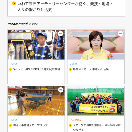
いわて雫石アーチェリーセンターが紡ぐ、競技・地域・
人々の繋がりと活気
Recommend
おすすめ
その他
その他
SPORTS JAPAN PROJECT(大阪)総集編
応援メッセージ 卓球 石川佳純
その他
インタビュー
寒河江市総合スポーツクラブ
スポーツの環境を整備し、明るい未来に
つなげる