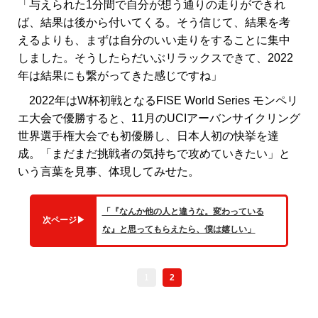
「与えられた1分間で自分が想う通りの走りができれ
ば、結果は後から付いてくる。そう信じて、結果を考
えるよりも、まずは自分のいい走りをすることに集中
しました。そうしたらだいぶリラックスできて、2022
年は結果にも繋がってきた感じですね」
2022年はW杯初戦となるFISE World Series モンペリ
エ大会で優勝すると、11月のUCIアーバンサイクリング
世界選手権大会でも初優勝し、日本人初の快挙を達
成。「まだまだ挑戦者の気持ちで攻めていきたい」と
いう言葉を見事、体現してみせた。
「『なんか他の人と違うな。変わっている
次ページ
▶
な』と思ってもらえたら、僕は嬉しい」
1
2