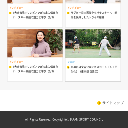
インタビュー
インタビュー
5大会出場オリンピアンが未来に伝えた
ラグビー日本選抜からパラスキーへ 転
い スキー競技の魅力と学び（2/3）
向を後押ししたトライの精神
インタビュー
その他
5大会出場オリンピアンが未来に伝えた
目黒区碑文谷公園テニスコート（人工芝
い スキー競技の魅力と学び（3/3）
生化）（東京都 目黒区）
サイトマップ
All Rights Reserved, Copyright(c), JAPAN SPORT COUNCIL