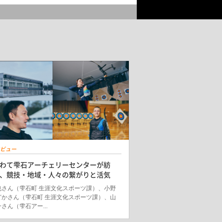
ビュー
わて雫石アーチェリーセンターが紡
、競技・地域・人々の繋がりと活気
也さん（雫石町 生涯文化スポーツ課）、小野
どかさん（雫石町 生涯文化スポーツ課）、山
さん（雫石アー...