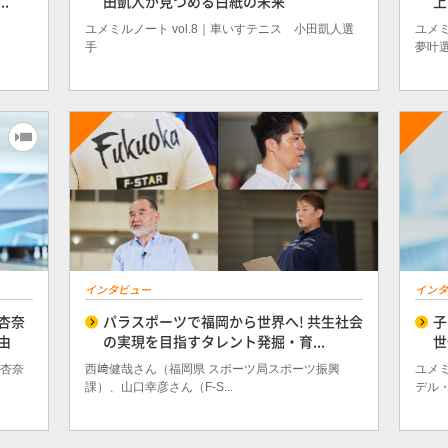
.
田凱人が見つめる白紙の未来
上
ユメミルノート vol.8｜車いすテニス 小田凱人選
ユメミ
手
夢叶
インタビュー
インタ
杏奈
パラスポーツで福岡から世界へ! 共生社会
子
由
の実現を目指すタレント発掘・育...
世
藤杏奈
西﨑健哉さん（福岡県 スポーツ局スポーツ振興
ユメミ
課）、山口幸彦さん（F-S...
デル