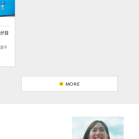
藍が目
藍選手
MORE