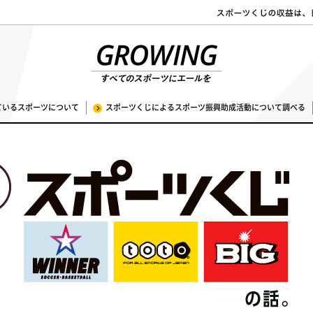
ているスポーツについて
スポーツくじによるスポーツ振興助成活動について調べる
ちら