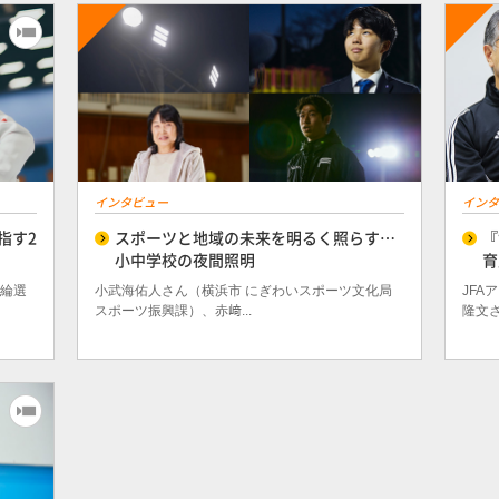
インタビュー
インタ
指す2
スポーツと地域の未来を明るく照らす…
『
小中学校の夜間照明
育
花綸選
小武海佑人さん（横浜市 にぎわいスポーツ文化局
JFA
スポーツ振興課）、赤﨑...
隆文さん