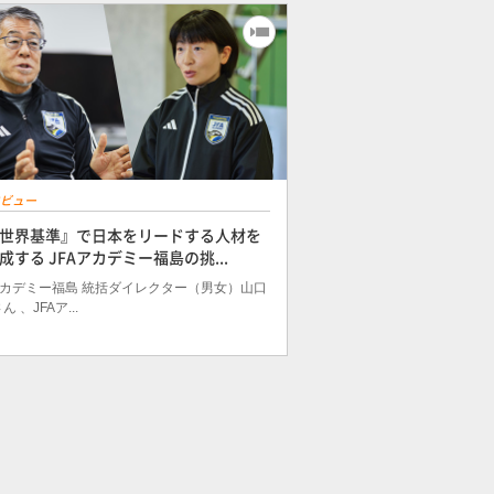
ビュー
世界基準』で日本をリードする人材を
成する JFAアカデミー福島の挑...
アカデミー福島 統括ダイレクター（男女）山口
 、JFAア...