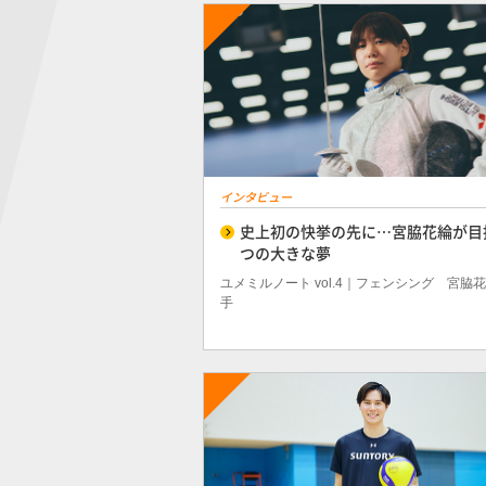
インタビュー
史上初の快挙の先に…宮脇花綸が目
つの大きな夢
ユメミルノート vol.4｜フェンシング 宮脇
手