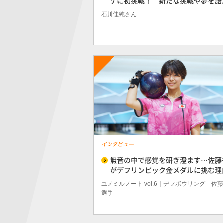
ケに初挑戦！ 新たな挑戦や夢を語..
石川佳純さん
インタビュー
無音の中で感覚を研ぎ澄ます…佐藤
がデフリンピック金メダルに挑む理
ユメミルノート vol.6｜デフボウリング 佐
選手