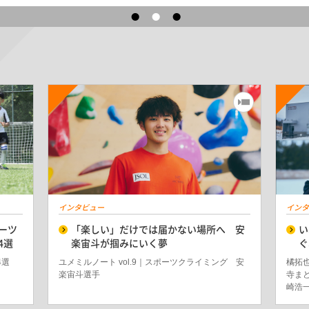
インタビュー
インタ
ーツ
「楽しい」だけでは届かない場所へ 安
い
4選
楽宙斗が掴みにいく夢
ぐ
4選
ユメミルノート vol.9｜スポーツクライミング 安
橘拓
楽宙斗選手
寺ま
崎浩一