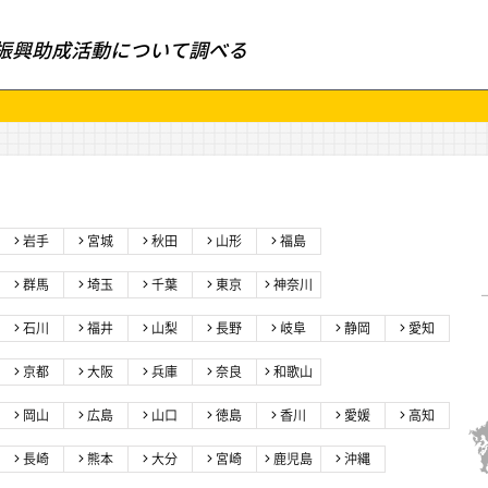
振興助成活動について調べる
岩手
宮城
秋田
山形
福島
群馬
埼玉
千葉
東京
神奈川
石川
福井
山梨
長野
岐阜
静岡
愛知
京都
大阪
兵庫
奈良
和歌山
岡山
広島
山口
徳島
香川
愛媛
高知
長崎
熊本
大分
宮崎
鹿児島
沖縄