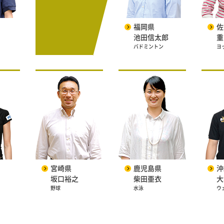
福岡県
佐
池田信太郎
重
バドミントン
ヨ
宮崎県
鹿児島県
沖
坂口裕之
柴田亜衣
大
野球
水泳
ウ