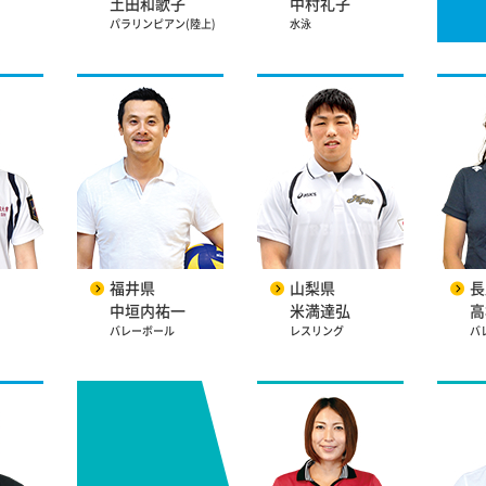
土田和歌子
中村礼子
パラリンピアン(陸上)
水泳
福井県
山梨県
長
中垣内祐一
米満達弘
高
バレーボール
レスリング
バ