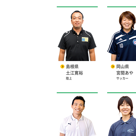
島根県
岡山県
土江寛裕
宮間あや
陸上
サッカー