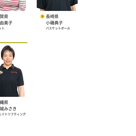
賀県
長崎県
由美子
小磯典子
ット
バスケットボール
縄県
城みさき
ェイトリフティング