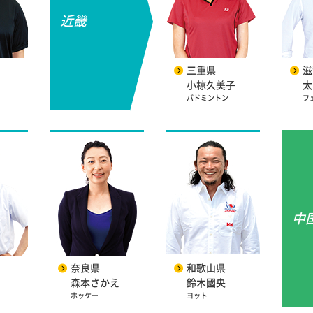
近畿
三重県
滋
小椋久美子
太
バドミントン
フ
中
奈良県
和歌山県
森本さかえ
鈴木國央
ホッケー
ヨット