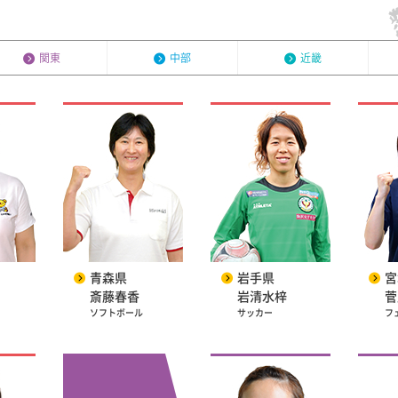
関東
中部
近畿
青森県
岩手県
宮
斎藤春香
岩清水梓
菅
ソフトボール
サッカー
フ