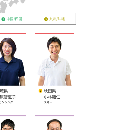
中国/四国
九州/沖縄
城県
秋田県
原智恵子
小林範仁
ェンシング
スキー