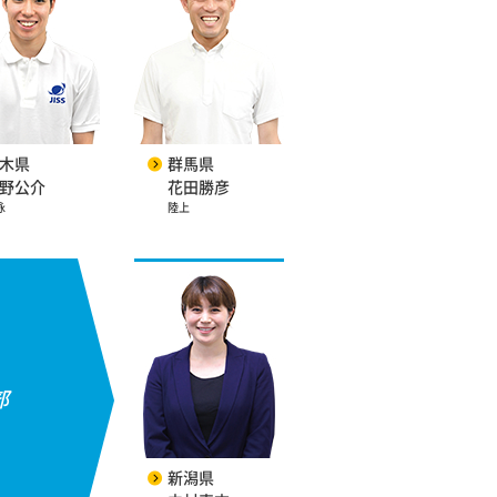
木県
群馬県
野公介
花田勝彦
泳
陸上
部
新潟県