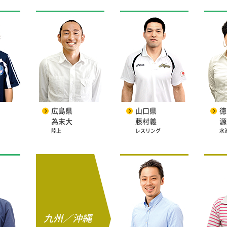
広島県
山口県
徳
為末大
藤村義
源
陸上
レスリング
水
九州／沖縄