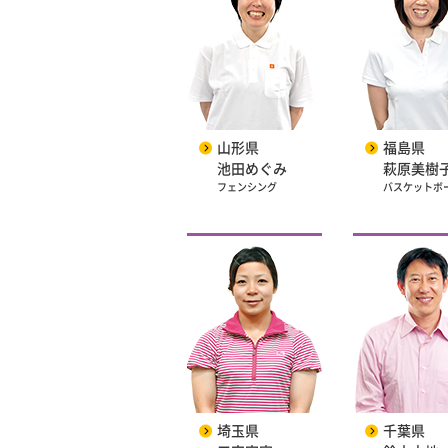
山形県
福島県
池田めぐみ
萩原美樹
フェンシング
バスケットボ
埼玉県
千葉県