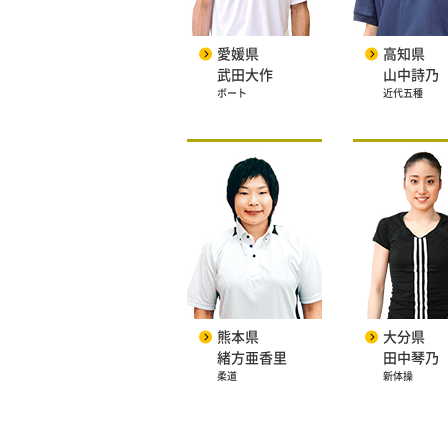
愛媛県
高知県
武田大作
山中詩乃
ボート
近代五種
熊本県
大分県
緒方亜香里
田中琴乃
柔道
新体操