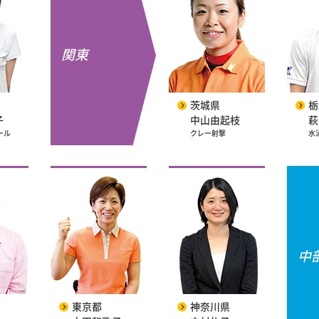
関東
茨城県
栃
子
中山由起枝
萩
ール
クレー射撃
水
中
東京都
神奈川県