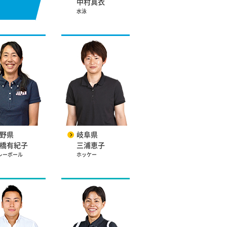
中村真衣
水泳
野県
岐阜県
橋有紀子
三浦恵子
レーボール
ホッケー