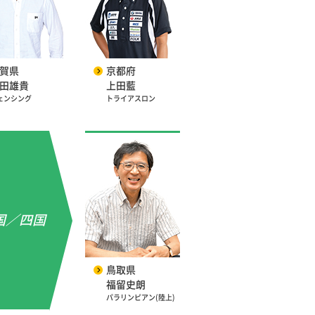
賀県
京都府
田雄貴
上田藍
ェンシング
トライアスロン
国／四国
鳥取県
福留史朗
パラリンピアン(陸上)