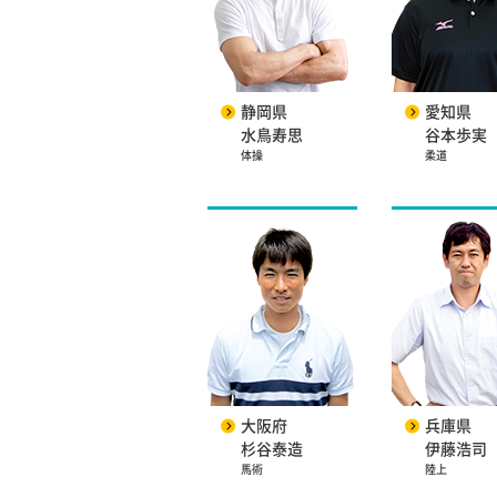
静岡県
愛知県
水鳥寿思
谷本歩実
体操
柔道
大阪府
兵庫県
杉谷泰造
伊藤浩司
馬術
陸上